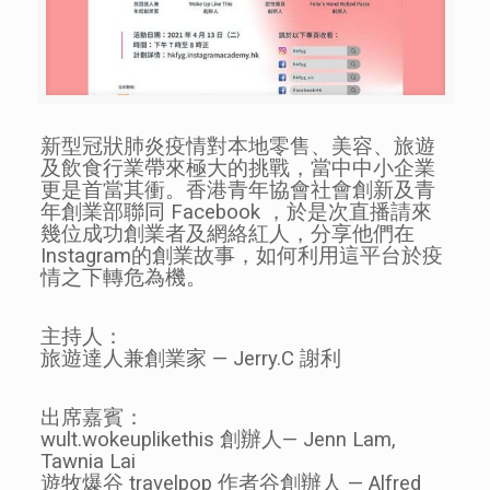
新型冠狀肺炎疫情對本地零售、美容、旅遊
及飲食行業帶來極大的挑戰，當中中小企業
更是首當其衝。香港青年協會社會創新及青
年創業部聯同 Facebook ，於是次直播請來
幾位成功創業者及網絡紅人，分享他們在
Instagram的創業故事，如何利用這平台於疫
情之下轉危為機。
主持人：
旅遊達人兼創業家 — Jerry.C 謝利
出席嘉賓：
wult.wokeuplikethis 創辦人— Jenn Lam,
Tawnia Lai
遊牧爆谷 travelpop 作者谷創辦人 — Alfred