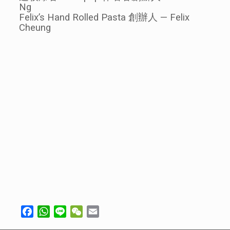
Ng
Felix’s Hand Rolled Pasta 創辦人 — Felix
Cheung
Facebook
WhatsApp
Line
WeChat
Email