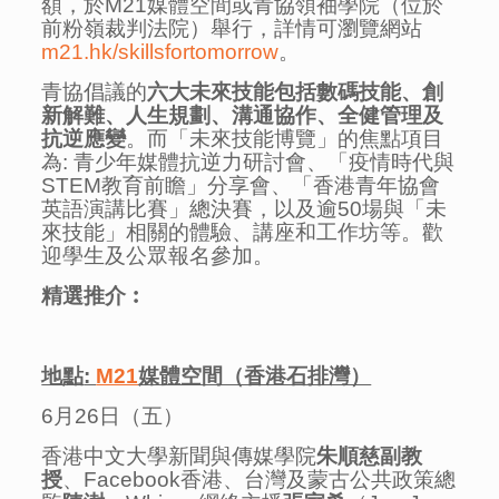
額，於M21媒體空間或青協領袖學院（位於
前粉嶺裁判法院）舉行，詳情可瀏覽網站
m21.hk/skillsfortomorrow
。
青協倡議的
六大
未來
技能包括數碼技能、創
新解難、人生規劃、溝通協作、全健管理及
抗逆應變
。而「未來技能博覽」的焦點項目
為: 青少年媒體抗逆力研討會、「疫情時代與
STEM教育前瞻」分享會、「香港青年協會
英語演講比賽」總決賽，以及逾50場與「未
來技能」相關的體驗、講座和工作坊等。歡
迎學生及公眾報名參加。
精選推介︰
地點
:
M21
媒體空間（香港石排灣）
6月26日（五）
香港中文大學新聞與傳媒學院
朱順慈副教
授
、Facebook香港、台灣及蒙古公共政策總