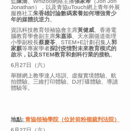
監
陳澍
、Whizoo網絡主播
張家希
（Jon Jon
Jonathan），以及青協uTouch網上青年外展
服務社工
朱香雄討論數碼素養如何增強青少
年的媒體抗逆力
。
資訊科技教育領袖協會主席
黃健威
、香港電
腦教育學會副主席
朱嘉添
、天水圍循道衛理
小學副校長
蔡慶苓
、STEM+E計劃召集人
郭
家麒
等專家學者
探討疫情對未來教育模式的
啟示，以及
STEM
教育和創科行業的接軌
。
6月27日（六）
舉辦網上教學達人培訓、虛擬實境體驗、航
拍體驗、三維打印體驗、DJ打碟體驗、導讀
體驗等。
地點
:
青協領袖學院
（位於前粉嶺裁判法院）
6月27日（六）