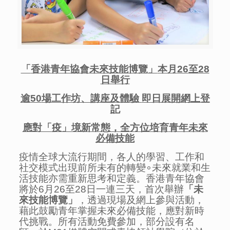
「
香港青年協會未來技能博覽
」
本月
26
至
28
日舉行
逾
50
場工作坊、講座及體驗
即日展開網上登
記
應對「疫」境新常態，全方位培
育
青年未來
必備技能
疫情全球大流行期間，各人的學習、工作和
社交模式出現前所未有的轉變∘未來就業和生
活技能亦需重新思考和定義。香港青年協會
將於6月26至28日一連三天，首次舉辦
「未
來技能博覽」
，透過現場及網上參與活動，
藉此鼓勵青年掌握未來必備技能，應對新時
代挑戰。所有活動免費參加，部分設有名