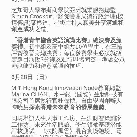
芝加哥大學布斯商學院亞洲就業服務總監
Simon Crockett、醫院管理局總行政經理(機
構傳訊)葉根銓、星級主持人森美
分享溝通
和
創意成功之道
。
「香港青年協會英語演講比賽」總決賽及頒
獎禮。
初中組及高中組共10位學生，在三輪
評審後晉身總決賽；每位參賽學生必須就指
定題目演說3分鐘及進行即場問答，考驗公眾
演說能力和傳意溝通的技巧。
6月28日（日）
MIT Hong Kong Innovation Node教育總監
Marina CHAN、水中銀（國際）生物科技有
限公司首席執行官杜偉樑、自由學園創辦人
陳曉慧
探索香港未來教育的發展趨勢
。
同場舉辦人生大事工作坊、生涯財智策劃家
工作坊、未來生活體驗、學生領袖基礎潛能
評核測試、《法院風雲》混合實境體驗、電