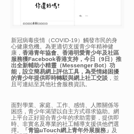
新冠病毒疫情（COVID-19）觸發市民的身
心健康危機。為更適切支援青少年精神健
康，
香港青年協會
、
香港明愛青少年及社區
服務獲
Facebook
香港支持
，
今日
（
9
日）推
出全新輔助小精靈
（
Messenger Bot
）
功
能
，
設立簡易網上評估工具
，
為受情緒困
擾
的青少年提供即時轉駁與網上社工交談
，並
且可連結至其他社會服務資訊。
面對學業、家庭、工作、感情、人際關係等
困惑，青少年渴望以自主方式尋求協助。網
上平台正好迎合青少年的求助需要，提供即
時、非實名及專業的社工輔導支援供他們選
擇。
「青協
uTouch
網上青年外展服務」
及