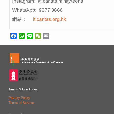
Instagram: @caritasinfinityteens
WhatsApp: 9377 3666
網站：
it.caritas.org.hk
Facebook
WhatsApp
Line
WeChat
Email
Terms & Conditions
Privacy Policy
Terms of Service