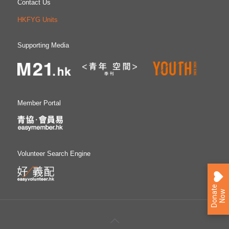
Contact Us
HKFYG Units
Supporting Media
Member Portal
Volunteer Search Engine
D
o
n
a
e
N
o
t
w