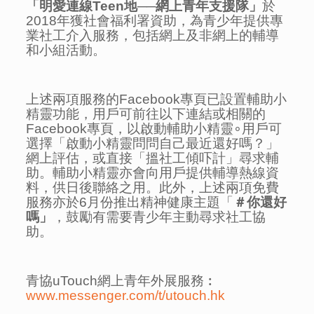
「明愛連線
Teen
地
──
網上青年支援隊」
於
2018年獲社會福利署資助，為青少年提供專
業社工介入服務，包括網上及非網上的輔導
和小組活動。
上述兩項服務的Facebook專頁已設置輔助小
精靈功能，用戶可前往以下連結或相關的
Facebook專頁，以啟動輔助小精靈∘用戶可
選擇「啟動小精靈問問自己最近還好嗎？」
網上評估，或直接「搵社工傾吓計」尋求輔
助。輔助小精靈亦會向用戶提供輔導熱線資
料，供日後聯絡之用。此外，上述兩項免費
服務亦於6月份推出精神健康主題「
＃你還好
嗎」
，鼓勵有需要青少年主動尋求社工協
助。
青協uTouch網上青年外展服務︰
www.messenger.com/t/utouch.hk