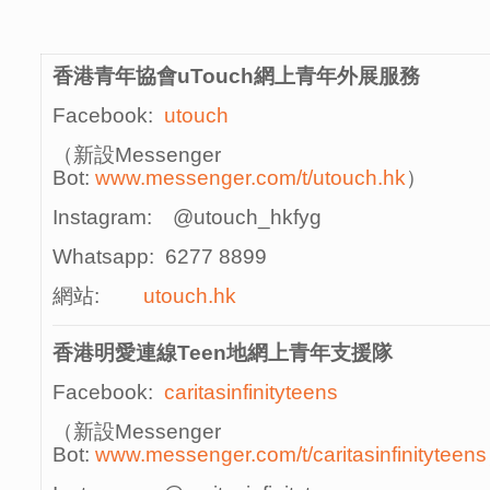
香港青年協會
uTouch
網上青年外展服務
Facebook:
utouch
（新設Messenger
Bot:
www.messenger.com/t/utouch.hk
）
Instagram: @utouch_hkfyg
Whatsapp: 6277 8899
網站:
utouch.hk
香港明愛連線
Teen
地網上青年支援隊
Facebook:
caritasinfinityteens
（新設Messenger
Bot:
www.messenger.com/t/caritasinfinityteens