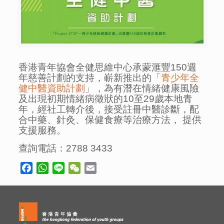
香港青年協會全健思維中心承蒙滙豐150週
年慈善計劃的支持，嶄新推出的「
青少年全
健中醫資助計劃
」，為有潛在情緒健康風險
及出現初期情緒病徵狀的10至29歲本地青
年，經社工轉介後，接受註冊中醫診斷，配
合中藥、針灸、保健食療等治療方法， 提供
支援服務。
查詢電話：2788 3433
Facebook
WhatsApp
Line
WeChat
Email