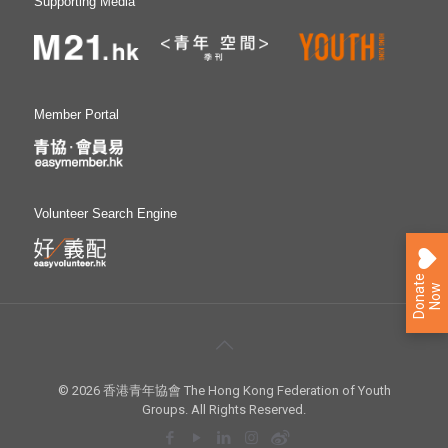
Supporting Media
Member Portal
Volunteer Search Engine
D
o
n
a
e
N
o
t
w
© 2026 香港青年協會 The Hong Kong Federation of Youth
Groups. All Rights Reserved.