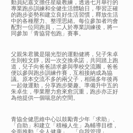
動員紀嘉文擔任星級教練，透過七月舉行的
專業跑步訓練和全健生活體驗日，學習正確
的跑步姿勢和建立良好生活習慣，釋放生活
中的各種壓力、整理思緒。每位參加者均會
配對一位同跑員，二人於專業訓練後，將一
同參加「青協背包跑」賽事。
父親朱君騰是陽光型的運動健將，兒子朱卓
生則較文靜，因一次交換承諾，共同踏上跑
道，兒子向爸爸請求參與學校交流團，爸爸
便以參與跑步訓練作賽，互相接納成為協
議。原本交流不多的兩父子，相隔多年後再
一起做運動，分享跑步樂趣。準備升中五的
朱卓生，學業壓力愈來愈沉重，跑步亦正好
為他提供一個喘息的空間。
青協全健思維中心以鼓勵青少年「求助」、
「自助」和建立「積極人生」為輔導目標，
全面推動「全人健康」、「自我管理」、