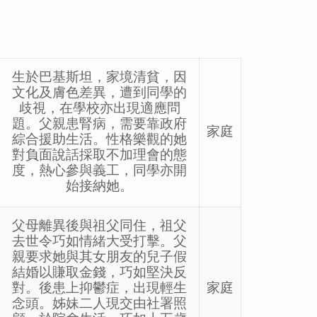
生於巴基斯坦，家境清貧，因
文化及膚色差異，遭到同學的
歧視，在學校亦出現適應問
題。父親患腎病，需要靠政府
家庭
綜合援助生活。性格樂觀的她
對負面說話採取不加理會的態
度，熱心參與義工，同學亦開
始接納她。
父母離異後與祖父同住，祖父
去世令巧如情緒大受打擊。父
親要求她與其女朋友的兒子假
結婚以賺取金錢，巧如堅決反
對。後患上抑鬱症，出現輕生
家庭
念頭。姊妹二人現交由社署照