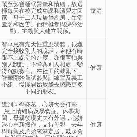
鬧至影響睡眠質素和情緒，故選
擇每天在校完成功課和溫習才回
家庭
家。母子二人現居於劏房，生活
匱乏和困苦。他積極參與課外活
動，主動與人建立關係。
智華患有先天性重度弱聽，很難
完全接收別人的說話，令他有時
跟不上課堂的進度，亦很害怕與
別人說話，不懂與別人相處，變
健康
得沉默寡言。在社工的鼓勵下，
智華開始嘗試參與訓練營及義工
小組，慢慢開始放膽去認識更多
不同的朋友。
遭到同學杯葛，心妍大受打擊，
患上情緒病及暴食症。休學期
間，母親發現丈夫有外遇，心妍
決心重新振作，支持母親。去年
健康
與母親及弟弟來港定居，鼓起勇