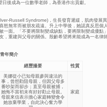
望日後成為一位數學老師，為香港作出貢獻。
er-Russell Syndrome)，生長發育遲緩，
喜怒無常而被朋友疏遠。升上中學後，她認真反思個
敏一面。「不要將限制變成缺點，要將限制變成優點
友，重建與父母的關係。殷齡希望將來能成為一名律
青年簡介
經歷撮要
性質
美娜從小已知母親參與違法的
事，曾想勸阻母親，但因父母多
番吵架而卻步；直至母親被捕，
她悔不當初未有好好勸止母親。
家庭
母親來信表示擔心家庭轉變會令
她放棄學業，自此決心奮力學