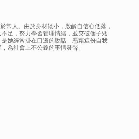
肌肉發展異於常人。由於身材矮小，殷齡自信心低落，
人不足，努力學習管理情緒，並突破個子矮
」是她經常掛在口邊的說話。憑藉這份自我
師，為社會上不公義的事情發聲。