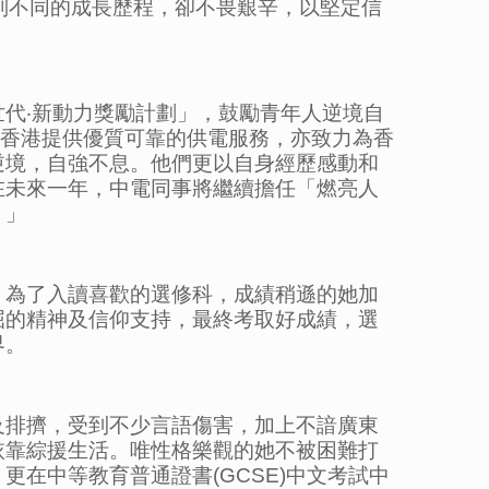
別不同的成長歷程，卻不畏艱辛，以堅定信
代‧新動力獎勵計劃」，鼓勵青年人逆境自
為香港提供優質可靠的供電服務，亦致力為香
逆境，自強不息。他們更以自身經歷感動和
在未來一年，中電同事將繼續擔任「燃亮人
。」
。為了入讀喜歡的選修科，成績稍遜的她加
屈的精神及信仰支持，最終考取好成績，選
界。
及排擠，受到不少言語傷害，加上不諳廣東
依靠綜援生活。唯性格樂觀的她不被困難打
在中等教育普通證書(GCSE)中文考試中