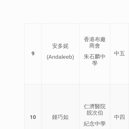
香港布廠
商會
安多妮
9
中五
朱石麟中
(Andaleeb)
學
仁濟醫院
靚次伯
10
鍾巧如
中四
紀念中學