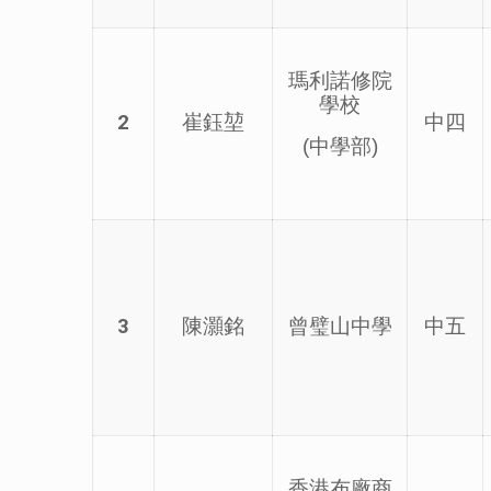
瑪利諾修院
學校
2
崔鈺堃
中四
(中學部)
3
陳灝銘
曾璧山中學
中五
香港布廠商