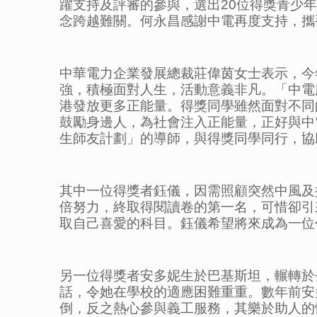
躍支持及評審的參與，選出20位得獎青少
念跨越難關。何永昌感謝中電再度支持，攜
中華電力企業發展總裁莊偉茵女士表示，今
強，積極面對人生，活動意義非凡。「中電
港發放更多正能量。得獎同學雖然面對不同
鼓勵身邊人，為社會注入正能量，正好與中
生師友計劃」的導師，與得獎同學同行，協
其中一位得獎者鈺儀，因需照顧突然中風及
倍努力，終取得閱讀卷的第一名，可惜卻引
取自己喜愛的科目。鈺儀希望將來成為一位
另一位得獎者安多妮生於巴基斯坦，輾轉於
話，令她在學校的適應困難重重。數年前安
倒，反之熱心參與義工服務，其樂於助人的