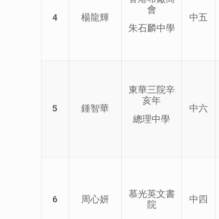
會
4
楊龍輝
中五
朱石麟中學
東華三院辛
亥年
5
鍾智華
中六
總理中學
慕光英文書
6
周心妍
中四
院