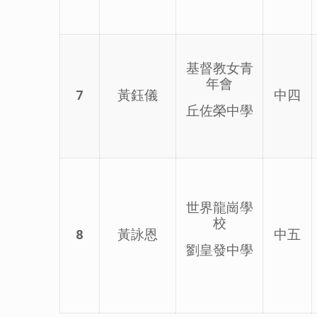
基督教女青
年會
7
黃鈺儀
中四
丘佐榮中學
世界龍崗學
校
8
黃詠恩
中五
劉皇發中學