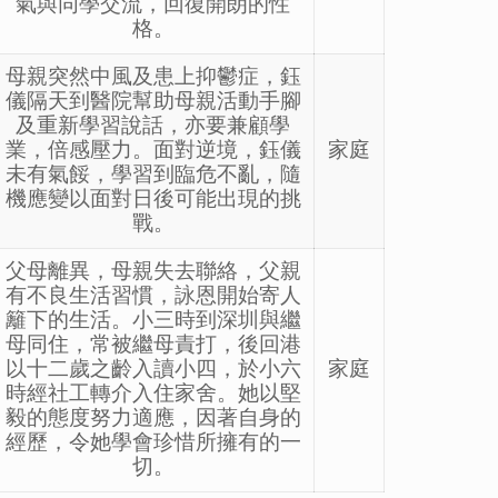
氣與同學交流，回復開朗的性
格。
母親突然中風及患上抑鬱症，鈺
儀隔天到醫院幫助母親活動手腳
及重新學習說話，亦要兼顧學
業，倍感壓力。面對逆境，鈺儀
家庭
未有氣餒，學習到臨危不亂，隨
機應變以面對日後可能出現的挑
戰。
父母離異，母親失去聯絡，父親
有不良生活習慣，詠恩開始寄人
籬下的生活。小三時到深圳與繼
母同住，常被繼母責打，後回港
以十二歲之齡入讀小四，於小六
家庭
時經社工轉介入住家舍。她以堅
毅的態度努力適應，因著自身的
經歷，令她學會珍惜所擁有的一
切。