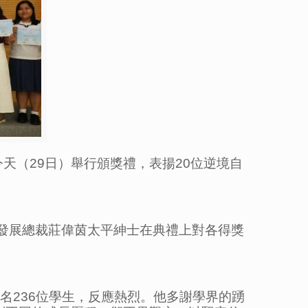
天（29日）舉行頒獎禮，表揚20位逆境自
企業發展總裁莊偉茵太平紳士在典禮上對各得獎
名236位學生，反應熱烈。他多謝學界的踴