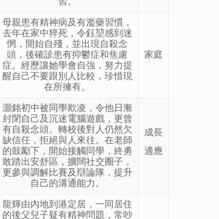
習。
母親患有精神病及有濫藥習慣，
去年在家中猝死，令鈺堃感到迷
惘，開始自殘，並出現自殺念
頭，後確診患有抑鬱症和焦慮
家庭
症。經歷讓她學會自強，努力提
醒自己不要跟別人比較，珍惜現
在所擁有。
灝銘初中被同學欺凌，令他日漸
封閉自己及沉迷電腦遊戲，更曾
有自殺念頭。轉校後對人仍然欠
成長
缺信任，拒絕與人來往。在老師
的鼓勵下，開始接觸同學，終勇
適應
敢踏出安舒區，擴闊社交圈子，
更參與調解比賽及辯論隊，提升
自己的溝通能力。
龍輝由內地到港定居，一同居住
的後父兒子疑有精神問題，常吵