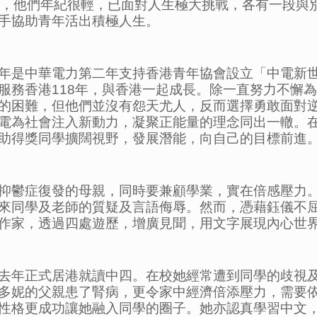
年，他們年紀很輕，已面對人生極大挑戰，各有一段與
手協助青年活出積極人生。
年是中華電力第二年支持香港青年協會設立「中電新世
服務香港118年，與香港一起成長。除一直努力不懈
的困難，但他們並沒有怨天尤人，反而選擇勇敢面對
電為社會注入新動力，凝聚正能量的理念同出一轍。
助得獎同學擴闊視野，發展潛能，向自己的目標前進
抑鬱症復發的母親，同時要兼顧學業，實在倍感壓力
來同學及老師的質疑及言語侮辱。然而，憑藉鈺儀不
作家，透過四處遊歷，增廣見聞，用文字展現內心世
去年正式居港就讀中四。在校她經常遭到同學的歧視
多妮的父親患了腎病，更令家中經濟倍添壓力，需要
性格更成功讓她融入同學的圈子。她亦認真學習中文，更