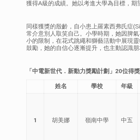
獲得A級的成績。她以考進大學為目標，期
同樣獲獎的殷齡，自小患上羅素西弗氏症(Silv
常介意別人取笑自己。小學時期，她因脾氣
小的限制，在花式跳繩和獅藝活動中展現靈
鼓勵，她的自信心逐漸提升，也主動認識朋
「
中電新世代．新動力獎勵計劃
」
20
位得獎
姓名
學校
年級
1
胡美娜
嶺南中學
中五