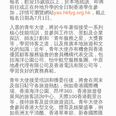
報名，歡迎15歲或以上，於本地就讀、即將
前往或正在外地升學的全日制香港學生參
加，詳情可瀏覽網站
yas.hkfyg.org.hk
，截止
報名日期為7月1日。
入選的青年大使，將於今年暑假接受一系列
核心技能培訓，並參與工作坊、景點及企業
探訪、師友計劃和「青年服務之星」大獎賽
等，學習待客之道，以及推廣本地旅遊和文
化的知識；近年，青年大使亦有機會與香港
優質顧客服務協會的會員機構代表交流，包
括海洋公園公司、怡中航空服務集團、中原
地產代理有限公司及香港電訊有限公司等，
學習良好的實務典範。
青年大使接受培訓和獲委任後，將會在周末
及假日駐守各旅遊熱點，例如香港國際機
場、香港海洋公園、昂坪360、香港旅遊發
展局的旅客諮詢中心、天際100香港觀景台
等，接待旅客及提供旅遊資訊。青年大使亦
會參與香港大型文化、體育及娛樂盛事，例
如長洲太平清醮、香港單車節、新春國際匯