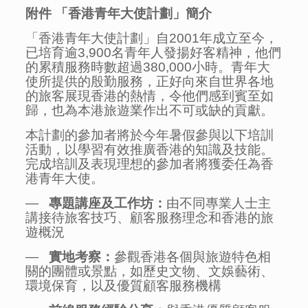
附件
「香港青年大使計劃」簡介
「香港青年大使計劃」自2001年成立至今，
已培育逾3,900名青年人發揚好客精神，他們
的累積服務時數超過380,000小時。青年大
使所提供的殷勤服務，正好向來自世界各地
的旅客展現香港的熱情，令他們感到賓至如
歸，也為本港旅遊業作出不可或缺的貢獻。
本計劃的參加者將於今年暑假參與以下培訓
活動，以學習有效推廣香港的知識及技能。
完成培訓及表現理想的參加者將獲委任為香
港青年大使。
—
專題講座及工作坊：
由不同專業人士主
講接待旅客技巧、顧客服務理念和香港的旅
遊概況
—
實地考察：
參觀香港各個與旅遊特色相
關的團體或景點，如歷史文物、文娛藝術、
環境保育，以及優質顧客服務機構