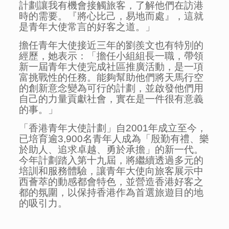
計劃讓我有機會接觸旅客，了解他們在訪港
時的需要。『將心比己，易地而處』，這就
是青年大使常言的好客之道。」
擔任青年大使接近三年的劉羨文也有特別的
經歷，她表示：「擔任小組組長一職，帶領
新一屆青年大使完成社區推廣活動，是一項
富挑戰性的任務。能夠幫助他們將天馬行空
的創新意念變為可行的計劃，並啟發他們用
自己的力量貢獻社會，實在是一件很有意義
的事。」
「香港青年大使計劃」自2001年成立至今，
已培育逾3,900名青年人成為「殷勤有禮、樂
於助人、追求卓越、勇於承擔」的新一代。
今年計劃踏入第十九屆，將繼續透過多元的
培訓和服務體驗，讓青年大使向旅客展示中
西薈萃的動感都會特色，並營造香港好客之
都的氛圍，以保持香港作為首選旅遊目的地
的吸引力。