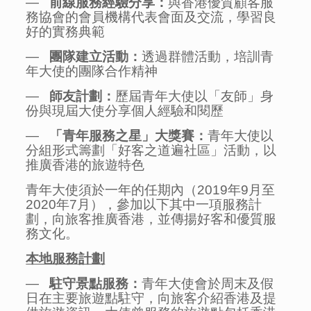
—
前線服務經驗分享：
與香港優質顧客服
務協會的會員機構代表會面及交流，學習良
好的實務典範
—
團隊建立活動：
透過群體活動，培訓青
年大使的團隊合作精神
—
師友計劃
：
歷屆青年大使以「友師」身
份與現屆大使分享個人經驗和閱歷
—
「青年服務之星」大獎賽：
青年大使以
分組形式籌劃「好客之道遍社區」活動，以
推廣香港的旅遊特色
青年大使須於一年的任期內（2019年9月至
2020年7月），參加以下其中一項服務計
劃，向旅客推廣香港，並傳揚好客和優質服
務文化。
本地服務計劃
—
駐守景點服務：
青年大使會於周末及假
日在主要旅遊點駐守，向旅客介紹香港及提