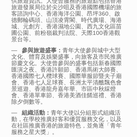
供旅遊資訊。大使曾服務的旅遊點包括香港
旅遊發展局位於尖沙咀及香港國際機場的旅
客諮詢中心、香港海洋公園、昂坪360、啟
德郵輪碼頭、山頂凌霄閣、時代廣場、海港
城、元創方、香港濕地公園、西九文化區苗
圃公園、前粉嶺裁判法院、天際100香港觀
景台等。
—
參與旅遊盛事：
青年大使參與城中大型
文化、體育及娛樂盛事，向旅客及市民推廣
節慶文化。大使曾參與的盛事包括新春國際
匯演之夜、香港許願節、香港馬術大師賽、
香港國際七人欖球賽、國際華服節暨夫子廟
會、香港七人足球賽、長洲太平清醮飄色會
景巡遊、香港龍舟嘉年華、市區中秋綵燈
會、香港單車節、香港美酒佳餚巡禮、香港
除夕倒數等。
—
組織活動：
青年大使以分組形式組織活
動，在學校推廣好客和優質服務文化，以及
在社區推廣香港的旅遊特色，並角逐「青年
服務之星大獎」。