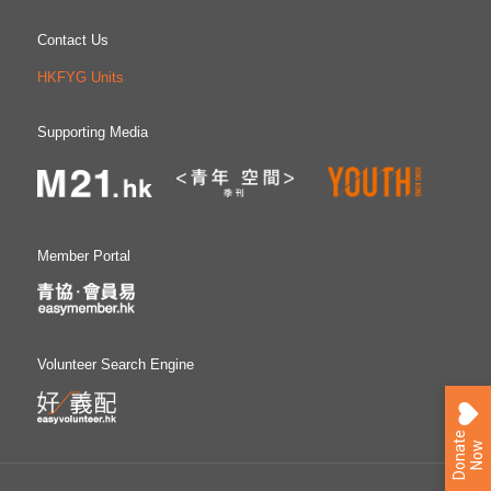
Contact Us
HKFYG Units
Supporting Media
Member Portal
Volunteer Search Engine
D
o
n
a
e
N
o
t
w