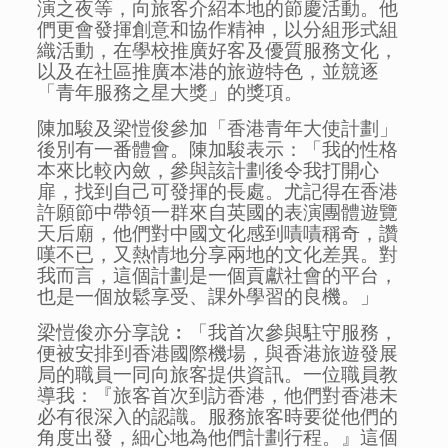
演之夜等，向旅客介紹本地的節慶活動。他
們更會發揮創意和協作精神，以分組形式組
織活動，在學校推廣好客及優質服務文化，
以及在社區推廣本港的旅遊特色，並競逐
「青年服務之星大獎」的獎項。
陳加駿及梁愷俊參加「香港青年大使計劃」
後別有一番體會。陳加駿表示：「我的性格
本來比較內斂，參與該計劃後令我打開心
扉，找到自己可發揮的長處。尤記得在香港
許願節中帶領一群來自英國的表演團體遊覽
天后廟，他們對中國文化感到嘖嘖稱奇，讚
嘆不已，又熱情地分享兩地的文化差異。對
我而言，這個計劃是一個貢獻社會的平台，
也是一個放鬆享受、課外學習的良機。」
梁愷俊亦分享說︰「我首次參與駐守服務，
便被安排到香港國際機場，與香港旅遊發展
局的職員一同向旅客提供資訊。一位職員教
導我：『旅客首次到訪香港，他們對香港未
必有很深入的認識。服務旅客時要從他們的
角度出發，細心地為他們計劃行程。』這個