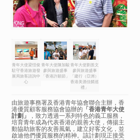
青年大使梁愷俊
青年大使陳加駿
青年大使劉羨文
駐守香港旅遊發
參與旅遊盛事
參與旅遊盛事
展局旅客諮詢中
「香港許願節」
「建行（亞洲）
心
香港美酒佳餚巡
禮」
由旅遊事務署及香港青年協會聯合主辦，香
港優質顧客服務協會協辦的
「香港青年大使
計劃」
，致力透過一系列特色的義工服務，
培育青年成為代表香港的親善大使，傳揚主
動協助旅客的友善風氣，建立好客文化，並
啟迪他們優質服務的精神。該計劃現正接受