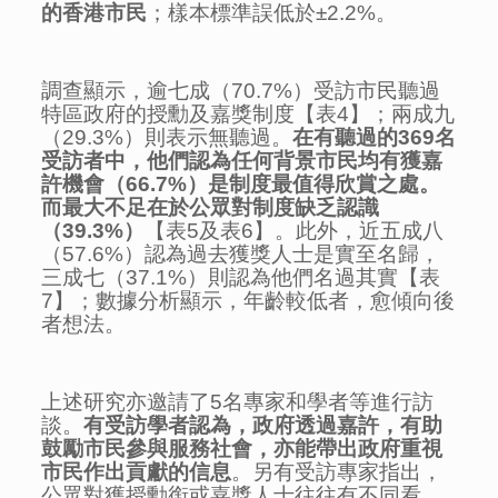
的香港市民
；樣本標準誤低於±2.2%。
調查顯示，逾七成（70.7%）受訪市民聽過
特區政府的授勳及嘉獎制度【表4】；兩成九
（29.3%）則表示無聽過。
在有聽過的
369
名
受訪者中，他們認為任何背景市民均有獲嘉
許機會（
66.7%
）是制度最值得欣賞之處。
而最大不足在於公眾對制度缺乏認識
（
39.3%
）
【表5及表6】。此外，近五成八
（57.6%）認為過去獲獎人士是實至名歸，
三成七（37.1%）則認為他們名過其實【表
7】；數據分析顯示，年齡較低者，愈傾向後
者想法。
上述研究亦邀請了5名專家和學者等進行訪
談。
有受訪學者認為，政府透過嘉許，有助
鼓勵市民參與服務社會，亦能帶出政府重視
市民作出貢獻的信息
。另有受訪專家指出，
公眾對獲授勳銜或嘉獎人士往往有不同看