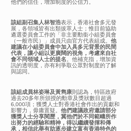
他們的信任，增加制度的公信力。
該組副召集人林智浩
表示，香港社會多元發
展，各領域皆有出類拔萃人士；惟目前協助
遴選委員會工作的「非主要勳銜小組委員會
（一般市民）」成員只由官方代表組成。
他
建議在小組委員會中加入具多元背景的民間
代表，讓小組以更廣闊的視角，考慮來自社
會不同領域人士的提名
。他補充指，增加資
訊的透明度，亦有利爭取公眾對制度的了解
與認同。
該組成員林姿琳及黃雋康
則認為，特區政府
過去20多年所頒授的勳章及獎狀數目超過
6,000項；獲獎人士對香港社會作出的貢獻和
影響力，毋庸置疑。
他們建議政府邀請部分
獲獎人士分享閱歷，冀他們於不同範疇所作
出努力的經驗和精神，得以繼續發揮和傳
承，相信此舉有
助
逐步建立富有香港特色的