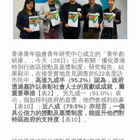
香港青年協會青年研究中心成立的「青年創
研庫」，今天（28日）公布有關「優化香港
特別行政區授勳及嘉獎制度」研究報告。結
果顯示，在接受實地意見調查的522名受訪
市民中，
高達九成半（
95.2%
）認為，政府
透過嘉許以表彰社會人士的貢獻或成就，屬
重要舉措
【表2】。另九成一（91.0%）表
示，假如得到政府的嘉獎，他們會感到自豪
【表10】；
近八成（
79.5%
）亦坦言，一個
具公信力的授勳及嘉獎制度，能提升他們對
特區政府的支持度
【表10】。