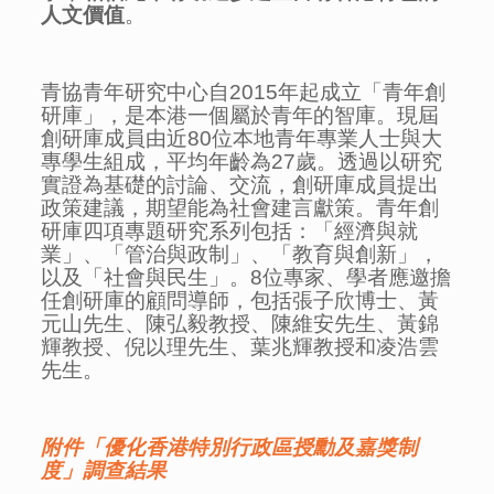
人文價值
。
青協青年研究中心自2015年起成立「青年創
研庫」，是本港一個屬於青年的智庫。現屆
創研庫成員由近80位本地青年專業人士與大
專學生組成，平均年齡為27歲。透過以研究
實證為基礎的討論、交流，創研庫成員提出
政策建議，期望能為社會建言獻策。青年創
研庫四項專題研究系列包括：「經濟與就
業」、「管治與政制」、「教育與創新」，
以及「社會與民生」。8位專家、學者應邀擔
任創研庫的顧問導師，包括張子欣博士、黃
元山先生、陳弘毅教授、陳維安先生、黃錦
輝教授、倪以理先生、葉兆輝教授和凌浩雲
先生。
附件「優化香港特別行政區授勳及嘉獎制
度」調查結果