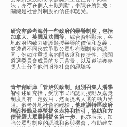
法，亦存在個人主觀判斷，爭議在所難免；
關鍵是社會對制度的信任和認受。
研究亦參考海外一些政府的榮譽制度，包括
加拿大、英國及法國等
。綜合資料顯示，各
地政府均致力維護頒授榮譽的價值和意義，
並透過不同形式爭取公眾對有關制度的認
同，例如注重提名的開放度和便捷性、擴闊
遴選委員會成員的多元背景，以及邀請獲嘉
獎人士分享他們服務社會的經驗等。
青年創研庫「管治與政制」組別召集人潘學
智
引述研究指，受訪市民均認同授勳及嘉獎
制度具有一定效用，然而提名人選的動力受
阻。參考外地社會的經驗，
他建議
特區
政府
增設授勳及嘉獎提名表格和指引，協助和方
便普羅大眾展開提名第一步
。他亦表示，加
強公眾對制度的認識和參與機會，有助建立