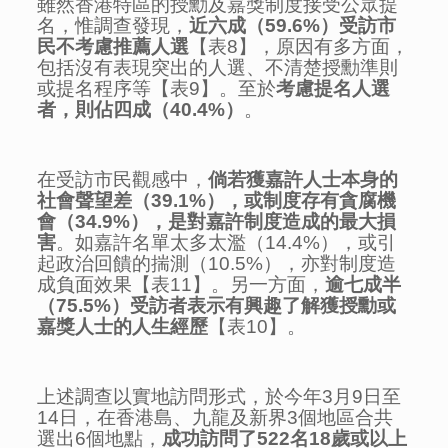
雖然香港特區的授勳及嘉獎制度接受公眾提
名，惟調查發現，
近六成（
59.6%
）受訪市
民不考慮推薦人選
【表8】，原因有多方面，
包括沒有表現突出的人選、不清楚授勳準則
或提名程序等【表9】。至於
考慮提名人選
者，則佔四成（
40.4%
）
。
在受訪市民觀感中，
倘若獲嘉許人士本身的
社會聲望差（
39.1%
），或制度存有貪腐機
會（
34.9%
），是對嘉許制度造成的最大損
害
。如嘉許名單太多太濫（14.4%），或引
起政治回饋的揣測（10.5%），亦對制度造
成負面效果【表11】。另一方面，
逾七成半
（
75.5%
）受訪者表示
有
興趣了解獲授勳或
嘉獎人士的人生經歷
【表10】。
上述調查以實地訪問形式，於今年3月9日至
14日，在香港島、九龍及新界3個地區合共
選出6個地點，
成功訪問了
522
名
18
歲或以上