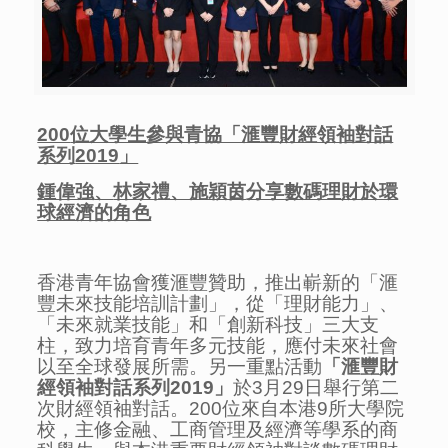
200
位大學生參與青協「滙豐財經領袖對話
系列
2019
」
鍾偉強
、
林家禮、施穎茵
分享
數碼理財於環
球經濟的角色
香港青年協會獲滙豐贊助，推出嶄新的「滙
豐未來技能培訓計劃」，從「理財能力」、
「未來就業技能」和「創新科技」三大支
柱，致力培育青年多元技能，應付未來社會
以至全球發展所需。另一重點活動
「滙豐財
經領袖對話系列
2019
」
於3月29日舉行第二
次財經領袖對話。200位來自本港9所大學院
校，主修金融、工商管理及經濟等學系的商