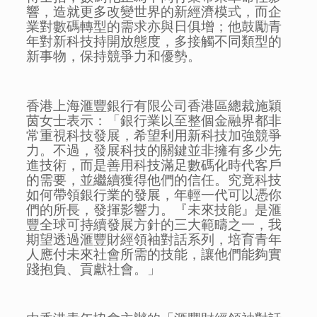
響，造就更多改變世界的新經濟模式，而企
業對數碼轉型的需求亦與日俱增；他鼓勵青
年對新科技持開放態度，多接觸不同類型的
新事物，保持競爭力和優勢。
香港上海滙豐銀行有限公司香港區總裁施穎
茵女士表示：「銀行業以至整個金融界都非
常重視科技發展，希望利用新科技加強競爭
力。不過，發展科技的關鍵並非擁有多少先
進技術，而是善用科技滿足數碼化時代客戶
的需要，並繼續獲得他們的信任。究竟科技
如何帶領銀行業的發展，年輕一代可以憑你
們的所長，發揮影響力。『未來技能』是滙
豐全球可持續發展方針的三大範疇之一，我
期望透過滙豐財經領袖對話系列，培育青年
人應付未來社會所需的技能，讓他們能夠實
踐抱負、貢獻社會。」