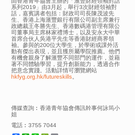
由香港青年協會主辦的「滙豐財經領袖對話
系列2019」由3月起，舉行3次財經領袖對
話，嘉賓講者包括：財政司司長陳茂波先
生、香港上海滙豐銀行有限公司副主席兼行
政總裁王冬勝先生、香港數碼港管理有限公
司董事局主席林家禮博士，以及安永大中華
首席合伙人吳港平先生等香港財經商界領
袖。參與的200位大學生，於學術或課外活
動有傑出表現，並且獲所屬學院推薦。他們
有機會親身了解滙豐不同部門的運作，並藉
著不同體驗學習，提升創新能力，透過合作
把意念實踐。活動詳情可瀏覽網站
hkfyg.org.hk/futureskills
。
傳媒查詢︰香港青年協會傳訊幹事何詠筠小
姐
電話︰3755 7044