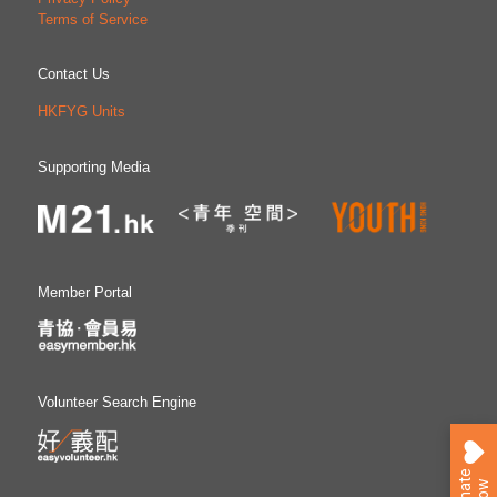
Terms of Service
Contact Us
HKFYG Units
Supporting Media
Member Portal
Volunteer Search Engine
D
o
n
a
e
N
o
t
w