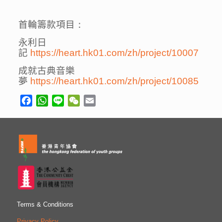
首輪籌款項目
：
永利日
記
https://heart.hk01.com/zh/project/10007
成就古典音樂
夢
https://heart.hk01.com/zh/project/10085
Facebook
WhatsApp
Line
WeChat
Email
Terms & Conditions
Privacy Policy