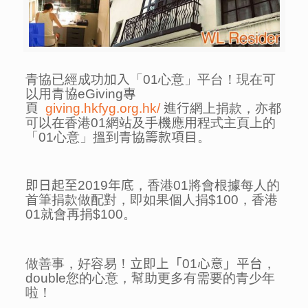
青協已經成功
加入
「
01
心意」平台！現在可
以用
青協
eGiving
專
頁
giving.hkfyg.org.hk/
進行
網上捐款，亦都
可以在香港
01
網站及手機應用程式主頁上的
「
01
心意」搵到青協
籌款項目
。
即日起至
2019
年底
，香港
01將
會根據每人的
首筆捐款做配對，即如果個人捐
$100
，香港
01
就會再捐
$100。
做善事，好容易！
立即上「
01
心意」平台
，
double
您的心意，幫助更多有需要的青少年
啦！