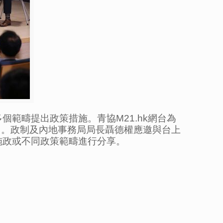
多個範疇提出政策措施。青協
M
21.hk
網台為
目。政制及內地事務局局長聶德權應邀與台上
施政或不同政策範疇進行分享。