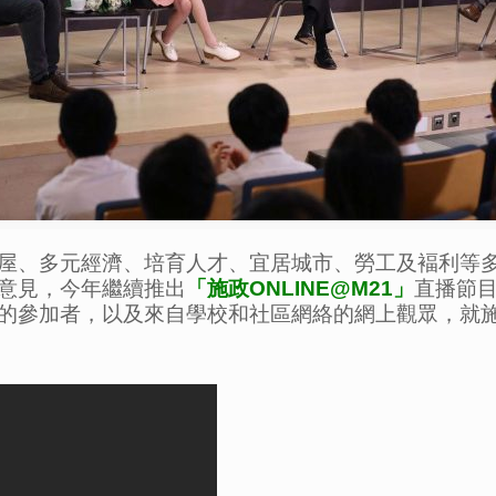
屋、多元經濟、
培育人才、宜居城市、勞工及褔利等
意見，
今年繼續推出
「施政
ONLINE@M21
」
直播節
的參加者，以及來自學校和社區網絡的網上觀眾，
就