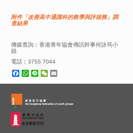
附件「改善高中通識科的教學與評核務」調
查結果
傳媒查詢︰香港青年協會傳訊幹事何詠筠小
姐
電話︰3755 7044
Facebook
WhatsApp
Line
WeChat
Email