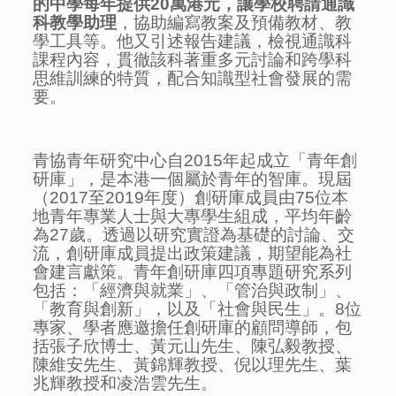
的中學每年提供
20
萬港元，讓學校聘請通識
科教學助理
，協助編寫教案及預備教材、教
學工具等。他又引述報告建議，檢視通識科
課程內容，貫徹該科著重多元討論和跨學科
思維訓練的特質，配合知識型社會發展的需
要。
青協青年研究中心自2015年起成立「青年創
研庫」，是本港一個屬於青年的智庫。現屆
（2017至2019年度）創研庫成員由75位本
地青年專業人士與大專學生組成，平均年齡
為27歲。透過以研究實證為基礎的討論、交
流，創研庫成員提出政策建議，期望能為社
會建言獻策。青年創研庫四項專題研究系列
包括：「經濟與就業」、「管治與政制」、
「教育與創新」，以及「社會與民生」。8位
專家、學者應邀擔任創研庫的顧問導師，包
括張子欣博士、黃元山先生、陳弘毅教授、
陳維安先生、黃錦輝教授、倪以理先生、葉
兆輝教授和凌浩雲先生。