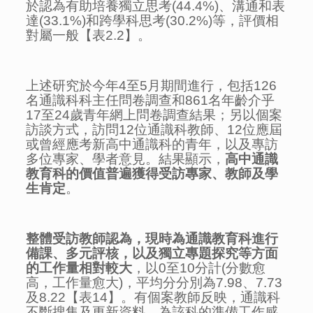
於認為有助培養獨立思考(44.4%)、溝通和表
達(33.1%)和跨學科思考(30.2%)等，評價相
對屬一般【表2.2】。
上述研究於今年4至5月期間進行，包括126
名通識科科主任問卷調查和861名年齡介乎
17至24歲青年網上問卷調查結果；另以個案
訪談方式，訪問12位通識科教師、12位應屆
或曾經應考新高中通識科的青年，以及專訪
多位專家、學者意見。結果顯示，
高中通識
教育科的價值普遍獲得受訪專家、教師及學
生肯定
。
整體受訪教師認為，現時為通識教育科進行
備課、多元評核，以及獨立專題探究等方面
的工作量相對較大
，以0至10分計(分數愈
高，工作量愈大)，平均分分別為7.98、7.73
及8.22【表14】。有個案教師反映，通識科
不斷搜集及更新資料，為該科的準備工作感