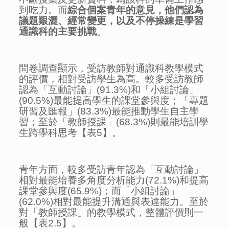
到吃力。而
綜合個案青年的意見，他們認為
議題艱澀、經常變更，以及不停操練是學習
通識科的主要挑戰
。
問卷調查顯示，受訪教師對通識科教學模式
的評價，相對受訪學生為高。較多受訪教師
認為「互動討論」(91.3%)和「小組討論」
(90.5%)最能提高學生的課堂參與度；「專題
研習及匯報」(83.3%)最能推動學生自主學
習；至於「教師授課」(68.3%)則最能培訓學
生跨學科思考【表5】。
青年方面，較多受訪青年認為「互動討論」
相對最能培養多角度分析能力(72.1%)和提高
課堂參與度(65.9%)；而「小組討論」
(62.0%)相對最能提升溝通與表達能力。至於
對「教師授課」的教學模式，整體評價則一
般【表2.5】。