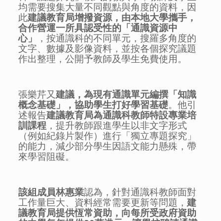
均需要搜集大量不同觀點與角度的資料，因
此
建議教育局增撥資源，由本地大學攜手，
合作營運一所具認受性的「通識資源中
心」
，按通識科的不同單元，搜羅多角度的
文字、數據及影像資料，並按各個探究議題
作出整理，公開予教師及學生免費使用。
張樂芹又
建議，為現有通識單元編撰「知識
概念基礎」，協助學生打好學習基礎
。他引
述報告
建議教育局為通識科教師特設專業培
訓課程
，提升教師跟進學生以非文字形式
（例如紀錄片製作）進行「獨立專題探究」
的能力，減少部分學生因語文能力懸殊，帶
來學習阻礙。
該組成員林惠業
認為，針對通識科教師面對
工作量巨大、資料經常需要更新等問題，
建
議教育局提供恆常資助，向每所受政府資助