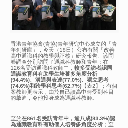
香港青年協會(青協)青年研究中心成立的「青
年創研庫」，今天（18日）公布有關「改善
高中通識科的教學與評核」研究報告。該問
卷調查分別訪問了通識科教師和青年；在
126名受訪通識科教師中，
較多受訪者認同
通識教育科有助學生培養多角度分析
(94.4%)
、溝通與表達
(77.0%)
、獨立思考
(74.6%)
和跨學科思考
(62.7%)
【表2】；有個
案教師更表示，由於自己讀高中時受到科目
的啟迪，令他投身成為通識科教師。
至於
在
861
名受訪青年中，逾八成
(83.3%)
認
為通識教育科有助個人培養多角度分析
；至