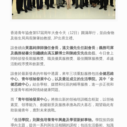
香港青年協會第57屆周年大會今天（12日）圓滿舉行，並由食物
及衞生局局長陳肇始教授, JP出席主禮。
該會續由
黃嘉純律師擔任會長，溫文儀先生任副會長；義務司庫
及義務秘書分別繼續由馮玉麟博士和陳維安先生出任
。今日會上
同時頒發長期服務獎、職員優異服務獎、最佳團隊服務獎、卓越
活動程序獎和創新獎。
該會於最新發表的年報中透露，來年三項重點服務包括
全健思維
中心、青年領袖發展中心，以及最近成立的
生活學院。其中
「全
健思維中心」
結合學校、媒體和社區的輔導服務，進一步正視和
支援青年精神與情緒健康問題。
而
「青年領袖發展中心」
將推出新的領袖培訓概念框架，以領袖
素質、領導能力、創建願景及服務承擔為四大基石，期望藉此有
助裝備青年，應對未來挑戰。
「生活學院」則聚焦培養青年興趣及學習新鮮事物。
學院按四個
導向主題，提供一系列與生活相關的課程；包括生活藝術、知識