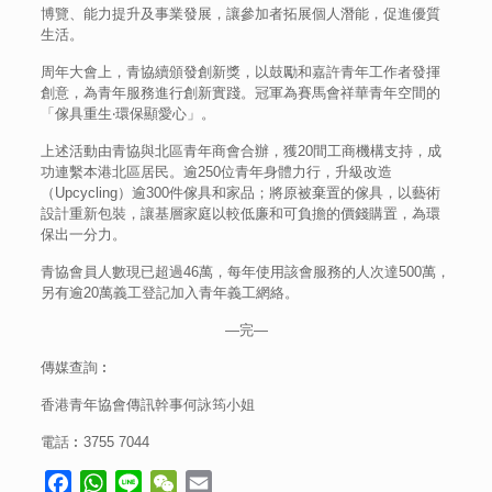
博覽、能力提升及事業發展，讓參加者拓展個人潛能，促進優質
生活。
周年大會上，青協續頒發創新獎，以鼓勵和嘉許青年工作者發揮
創意，為青年服務進行創新實踐。冠軍為賽馬會祥華青年空間的
「傢具重生‧環保顯愛心」。
上述活動由青協與北區青年商會合辦，獲20間工商機構支持，成
功連繫本港北區居民。逾250位青年身體力行，升級改造
（Upcycling）逾300件傢具和家品；將原被棄置的傢具，以藝術
設計重新包裝，讓基層家庭以較低廉和可負擔的價錢購置，為環
保出一分力。
青協會員人數現已超過46萬，每年使用該會服務的人次達500萬，
另有逾20萬義工登記加入青年義工網絡。
—完—
傳媒查詢︰
香港青年協會傳訊幹事何詠筠小姐
電話︰3755 7044
Facebook
WhatsApp
Line
WeChat
Email