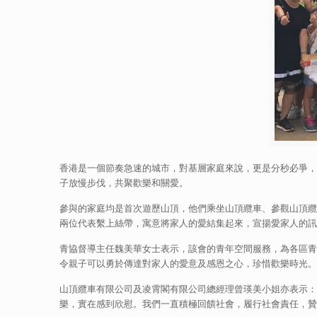
香港是一個節奏急速的城市，對基層家庭來說，更是分秒必爭，
子放慢步伐，共聚歡樂和關愛。
參與的家庭均是首次遊歷山頂，他們乘坐山頂纜車、參觀山頂纜
兩位代表繫上絲帶，寓意將家人的愛結集起來，宣揚愛家人的訊
青協督導主任魏美華女士表示，該會的青年空間服務，為各區青
令親子可以勇於傳達對家人的愛意及感恩之心，珍惜歡樂時光。
山頂纜車有限公司及凌霄閣有限公司總經理曾瑛美小姐亦表示：
樂，實在感到欣慰。我們一直積極回饋社會，履行社會責任，贊