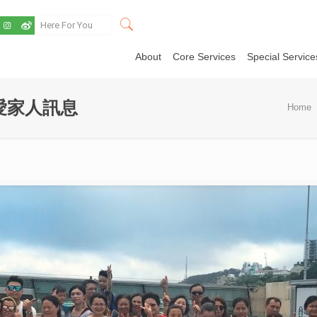
About
Core Services
Special Service
愛家人訊息
Home