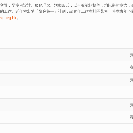
空間，從室內設計、服務理念、活動形式，以至效能指標等，均以嶄新意念，
的工作。近年推出的「鄰舍第一」計劃，讓青年工作在社區紮根，務求青年空
fyg.org.hk
。