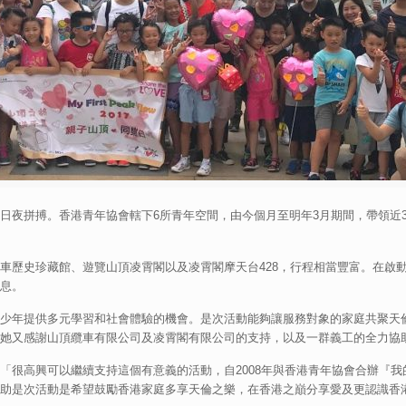
日夜拼搏。香港青年協會轄下6所青年空間，由今個月至明年3月期間，帶領近3
車歷史珍藏館、遊覽山頂凌霄閣以及凌霄閣摩天台428，行程相當豐富。在啟
息。
少年提供多元學習和社會體驗的機會。是次活動能夠讓服務對象的家庭共聚天
她又感謝山頂纜車有限公司及凌霄閣有限公司的支持，以及一群義工的全力協
「很高興可以繼續支持這個有意義的活動，自2008年與香港青年協會合辦『
助是次活動是希望鼓勵香港家庭多享天倫之樂，在香港之巔分享愛及更認識香