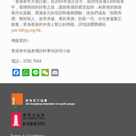
「香港青年大使計劃」自2001年成立至今，成功培育逾3,600名青
年，發揮熱情的好客之道，讓旅客感到賓至如歸，為香港的旅遊
業作出貢獻。透過多元的培訓和服務體驗，使他們成為「殷勤有
禮、樂於助人、追求卓越、勇於承擔」的新一代，令社會凝聚正
能量，更為香港的年青人豎立好榜樣。詳情請瀏覽網站
yas.hkfyg.org.hk
。
傳媒查詢︰
香港青年協會傳訊幹事何詠筠小姐
電話：3755 7044
Facebook
WhatsApp
Line
WeChat
Email