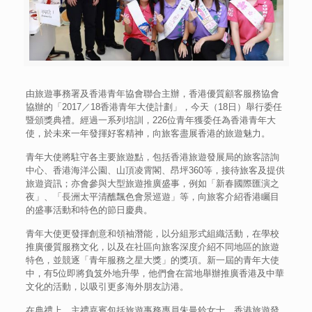
由旅遊事務署及香港青年協會聯合主辦，香港優質顧客服務協會
協辦的「2017／18香港青年大使計劃」，今天（18日）舉行委任
暨頒獎典禮。經過一系列培訓，226位青年獲委任為香港青年大
使，於未來一年發揮好客精神，向旅客盡展香港的旅遊魅力。
青年大使將駐守各主要旅遊點，包括香港旅遊發展局的旅客諮詢
中心、香港海洋公園、山頂凌霄閣、昂坪360等，接待旅客及提供
旅遊資訊；亦會參與大型旅遊推廣盛事，例如「新春國際匯演之
夜」、「長洲太平清醮飄色會景巡遊」等，向旅客介紹香港矚目
的盛事活動和特色的節日慶典。
青年大使更發揮創意和領袖潛能，以分組形式組織活動，在學校
推廣優質服務文化，以及在社區向旅客深度介紹不同地區的旅遊
特色，並競逐「青年服務之星大獎」的獎項。新一屆的青年大使
中，有5位即將負笈外地升學，他們會在當地舉辦推廣香港及中華
文化的活動，以吸引更多海外朋友訪港。
在典禮上，主禮嘉賓包括旅遊事務專員朱曼鈴女士、香港旅遊發