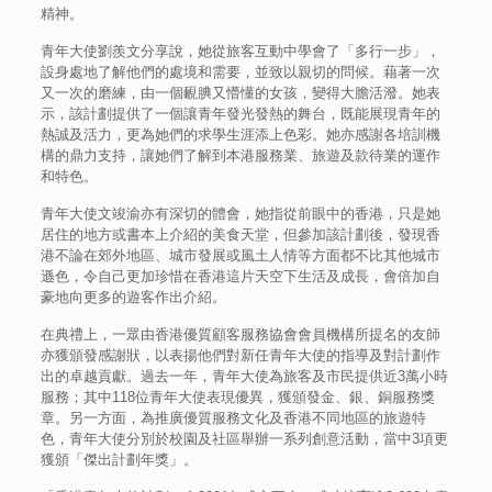
精神。
青年大使劉羨文分享說，她從旅客互動中學會了「多行一步」，
設身處地了解他們的處境和需要，並致以親切的問候。藉著一次
又一次的磨練，由一個靦腆又懵懂的女孩，變得大膽活潑。她表
示，該計劃提供了一個讓青年發光發熱的舞台，既能展現青年的
熱誠及活力，更為她們的求學生涯添上色彩。她亦感謝各培訓機
構的鼎力支持，讓她們了解到本港服務業、旅遊及款待業的運作
和特色。
青年大使文竣渝亦有深切的體會，她指從前眼中的香港，只是她
居住的地方或書本上介紹的美食天堂，但參加該計劃後，發現香
港不論在郊外地區、城市發展或風土人情等方面都不比其他城市
遜色，令自己更加珍惜在香港這片天空下生活及成長，會倍加自
豪地向更多的遊客作出介紹。
在典禮上，一眾由香港優質顧客服務協會會員機構所提名的友師
亦獲頒發感謝狀，以表揚他們對新任青年大使的指導及對計劃作
出的卓越貢獻。過去一年，青年大使為旅客及市民提供近3萬小時
服務；其中118位青年大使表現優異，獲頒發金、銀、銅服務獎
章。另一方面，為推廣優質服務文化及香港不同地區的旅遊特
色，青年大使分別於校園及社區舉辦一系列創意活動，當中3項更
獲頒「傑出計劃年獎」。