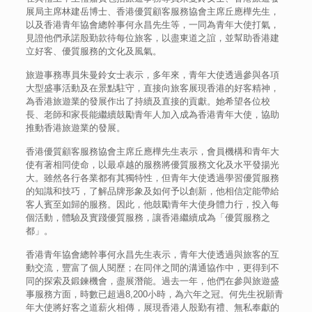
展局主席林建岳博士、香港優質顧客服務協會主席丘應樺先生，
以及香港青年協會總幹事何永昌先生等，一同為青年大使打氣，
見證他們承諾殷勤款待每位旅客，以盡東道之誼，並幫助香港建
立好客、優質服務的文化及風氣。
旅遊事務專員朱曼鈴女士表示，多年來，青年大使透過參與各項
大型盛事活動及在景點駐守，直接向旅客展現香港的好客精神，
為香港旅遊業的發展作出了持續及直接的貢獻。她希望各位校
長、老師和家長能繼續鼓勵青年人加入成為香港青年大使，協助
推動香港旅遊業的發展。
香港優質顧客服務協會主席丘應樺先生表示，會員機構和青年大
使有著相同使命，以最卓越的服務將優質服務文化及水平發揚光
大。雖然各行各業都有其獨特性，但青年大使透過學習優質服務
的知識和技巧，了解品牌形象及如何予以創新，他相信定能帶給
客人賓至如歸的服務。因此，他鼓勵青年大使身體力行，投入每
個活動，體驗及實踐優質服務，讓香港繼續成為「優質服務之
都」。
香港青年協會總幹事何永昌先生表示，青年大使透過與旅客的互
動交流，豐富了個人閱歷；在同伴之間的溝通協作中，更得到不
同的探索及鍛鍊機會，盡展潛能。過去一年，他們在參與旅遊盛
事服務方面，時數已超過8,200小時，為六年之冠。何先生祝願青
年大使將好客之道薪火相傳，展現香港人殷勤有禮、無私奉獻的