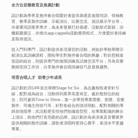
全方位音樂教育及推廣計劃
該計劃為學界及無伴奏合唱愛好者提供基礎及進階培訓、領袖教
育、教學及製作訓練、示範演出、比賽交流、資訊展示平台等，
亦著重培訓業界專才，為未來發展打好基礎。活動形式新穎，涉
獵範圍廣泛，亦推出app-cappella流動應用程式，方便愛好者排練
及取得資訊。
從入門到專門，該計劃提供各項適切的活動，例如於學校舉辦示
範演出及訓練課程，開拓學生對無伴奏合唱的興趣；對於想精進
造詣的組合，則提供專門的進階訓練及試煉交流平台；另為音樂
教師安排工作坊，分享無伴奏合唱排練技巧及發展趨勢。
培育合唱人才 助青少年成長
該計劃於2014年首次舉辦Stage for Six，為志趣相投者穿針引
線，配對成為組合，活動得到業界高度肯定。處於瓶頸位的組
合，則可參與Time to Shine，進一步學習專業聲樂、形體、音樂
製作、司儀主持技巧等，針對各組合的強項弱點，配對相關的導
師加強指導；此活動更安排他們拍攝造型照，在專業配備的舞台
上演出，助他們打造亮眼的品牌。該計劃亦為表演者及音響業界
提供相關的製作訓練，讓歌者演唱時更得心應手，表演水平更趨
專業。