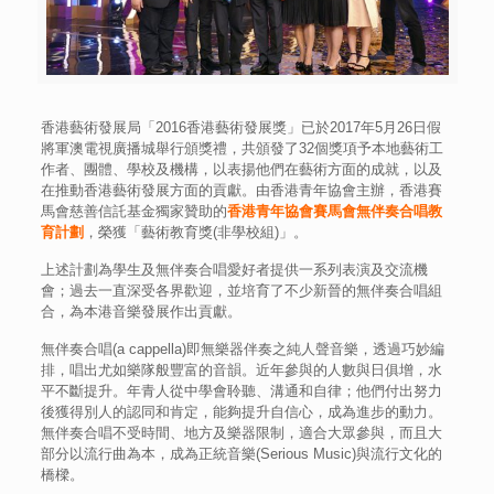
香港藝術發展局「2016香港藝術發展獎」已於2017年5月26日假
將軍澳電視廣播城舉行頒獎禮，共頒發了32個獎項予本地藝術工
作者、團體、學校及機構，以表揚他們在藝術方面的成就，以及
在推動香港藝術發展方面的貢獻。由香港青年協會主辦，香港賽
馬會慈善信託基金獨家贊助的
香港青年協會賽馬會無伴奏合唱教
育計劃
，榮獲「藝術教育獎(非學校組)」。
上述計劃為學生及無伴奏合唱愛好者提供一系列表演及交流機
會；過去一直深受各界歡迎，並培育了不少新晉的無伴奏合唱組
合，為本港音樂發展作出貢獻。
無伴奏合唱(a cappella)即無樂器伴奏之純人聲音樂，透過巧妙編
排，唱出尤如樂隊般豐富的音韻。近年參與的人數與日俱增，水
平不斷提升。年青人從中學會聆聽、溝通和自律；他們付出努力
後獲得別人的認同和肯定，能夠提升自信心，成為進步的動力。
無伴奏合唱不受時間、地方及樂器限制，適合大眾參與，而且大
部分以流行曲為本，成為正統音樂(Serious Music)與流行文化的
橋樑。