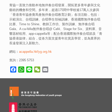
青協一直致力推動本地無伴奏合唱發展，開拓更多青年參與文化
藝術的機會和空間。多年來，超過175間中學校逾17萬人次參與
「香港青年協會賽馬會無伴奏合唱教育計劃」各項活動，包括：
示範演出、合唱訓練、合唱學生領袖訓練、香港國際無伴奏合唱
比賽、Time to Shine、教師工作坊、製作訓練、無伴奏合唱
Gala、A ca-félla無伴奏合唱@ Café、Stage for Six、資料庫、音
響器材租用、app-cappella等；配合香港國際無伴奏合唱節及「青
協香港旋律」組合，從各方面支援青年欣賞及學習，並為業界的
長遠發展注入新動力。
網站︰
acappella.hkfyg.org.hk
查詢︰2395 5753
Facebook
WhatsApp
Line
WeChat
Email