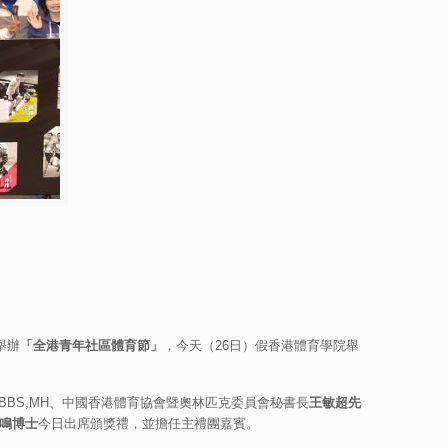
舉辦
「全港青年社區體育節」
，今天（26日）假香港體育學院舉
,BBS,MH、中國香港體育協會暨奧林匹克委員會秘書長
王敏超先
鳴博士
今日出席頒獎禮，並擔任主禮團嘉賓。