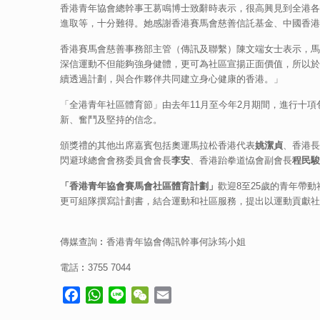
香港青年協會總幹事王䓪鳴博士致辭時表示，很高興見到全港各
進取等，十分難得。她感謝香港賽馬會慈善信託基金、中國香港
香港賽馬會慈善事務部主管（傳訊及聯繫）陳文端女士表示，馬
深信運動不但能夠強身健體，更可為社區宣揚正面價值，所以於
續透過計劃，與合作夥伴共同建立身心健康的香港。」
「全港青年社區體育節」由去年11月至今年2月期間，進行十項
新、奮鬥及堅持的信念。
頒獎禮的其他出席嘉賓包括奧運馬拉松香港代表
姚潔貞
、香港長
閃避球總會會務委員會會長
李安
、香港跆拳道恊會副會長
程民駿
「香港青年協會賽馬會社區體育計劃」
歡迎8至25歲的青年帶
更可組隊撰寫計劃書，結合運動和社區服務，提出以運動貢獻社
傳媒查詢︰香港青年協會傳訊幹事何詠筠小姐
電話︰3755 7044
Facebook
WhatsApp
Line
WeChat
Email