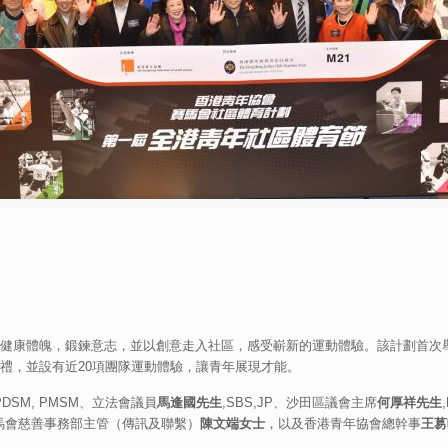
健康體魄，鍛鍊意志，並以創意走入社區，感受嶄新的運動體驗。該計劃首次
禮，並設有近20項團隊運動體驗，讓青年展現才能。
 PDSM, PMSM、立法會議員
馬逢國先生
,SBS,JP、沙田區議會主席
何厚祥先生
賽馬會慈善事務部主管（傳訊及聯繫）
陳文端女士
，以及香港青年協會總幹事
王䓪