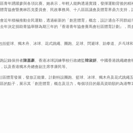
區青年踴躍參與各項比賽。她表示，年輕人能夠透過實踐，發揮運動背後的精
體育協會暨奧林匹克委員會、民政事務局、十八區區議會及體育界鼎力支持，
會近年積極推動全民運動，透過嶄新的「創意體育」概念，設計適合不同群組
去年決定捐助青協舉辦為期三年的『香港青年協會賽馬會社區體育計劃』，而
包括籃球、獨木舟、冰球、花式跳繩、團跑、足球、閃避球、跆拳道、乒乓球和地
跑記錄保持者
陳嘉豪
、香港冰球訓練學校行政總監
韓淑妍
、中國香港跳繩總會
，以及香港獨木舟總會副主席李康民等。
動社區體育發展，發放正能量。計劃特設團跑、籃球、冰球、獨木舟及花式跳繩
區的點子，展示其「創意體育」概念及活力，每個項目的最高資助額約為港幣1