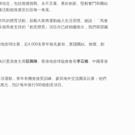
神信念，包括無懼挑戰、永不言棄、勇於創新、堅毅奮鬥和團結
讓活動能推廣至社區每一角落。
市民的體育活動，鼓勵大家將運動融入生活習慣。她說：「馬會
多個馬會支持的『創意體育』項目亦已經相繼推出，我們期望繼
壺球比賽，近4,000名青年報名參加，實踐團結、無懼、創
執行委員會主席
莊琬琳
、香港地壺球協會會長
李石樁
、中國香港
五項運動，青年有機會接受訓練、參與海外交流團及比賽；他們
萬元，預計每年推行500個創意項目。