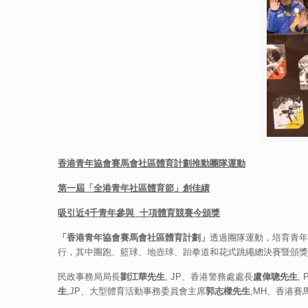
香港青年協會賽馬會社區體育計劃推動團隊運動
第一屆「全港青年社區體育節」創佳績
吸引近
4
千青年參與
十項體育競賽今頒獎
「香港青年協會賽馬會社區體育計劃」
透過團隊運動，培育青年
行，其中團跑、籃球、地壺球、跆拳道和花式跳繩總決賽暨頒獎
民政事務局局長
劉江華先生
, JP、香港警務處處長
盧偉聰先生
,
生
,JP、大型體育活動事務委員會主席
郭志樑先生
,MH、香港