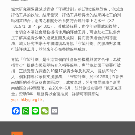
城大研究團隊嘗試以青協「守望計劃」的178位服務對象，測試該
評估工具的效能。結果發現，評估工具所得出的結果與社工的判
斷相當脗合，兩者之相關分析系數符合統計學上之水平（X2
=81.571; df=4; p<.001）。黃成榮解釋，青少年犯罪成因複雜，
一套切合本港社會服務機構使用的評估工具，可協助社工以多角
度了解高危青少年的違規意圖及成因，從而提供適合的輔導服
務。城大研究團隊今年將繼續為青協「守望計劃」的服務對象進
行該評估工具，並於來年公布整體服務成效。
青協「守望計劃」是全港首個由社會服務機構與警方合作，為被
捕青少年提供支援及即時介入輔導服務，專門協助因干犯罪行被
捕，正接受警方調查的10至17歲青少年及其家人，提供即時介
入，個案輔導和家長支援服務。「守望計劃」於2012年6月在新界
南總區的荃灣及葵青警區試行，成效卓越，翌年擴展服務至新界
南總區合共9間警署。在2014年6月，該計劃成功獲得「凱瑟克基
金」資助3年，服務得以全面推展，詳情可瀏覽網站
ycpc.hkfyg.org.hk
。
Facebook
WhatsApp
Line
WeChat
Email