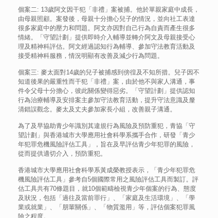
個案二: 13歲阿文因干犯「非禮」案被捕。他於單親家庭中成長，
由母親照顧。案發後，母親十分擔心兒子的情況，並向社工表達
很多家庭中的壓力和問題。阿文亦因對自己行為自責而產生很多
情緒。「守望計劃」提供即時介入輔導並轉介阿文及母親接受心
理及精神科評估。阿文經過認知行為輔導、參加守法教育活動及
接受精神科服務，情況明顯有改善及減少行為問題。
個案三: 麥太面對14歲的兒子被捕感到傍徨及不知所措。兒子因不
知道後果的嚴重性而干犯「非禮」案，由於他不與家人溝通，事
件令父母十分擔心，彼此關係變得惡劣。「守望計劃」提供認知
行為治療輔導及安排案主參加守法教育活動，提升守法意識及釐
清錯誤觀念。麥太及丈夫參加家長小組，改善親子溝通。
為了及早協助青少年識別其違規行為風險及預防重犯，青協「守
望計劃」與香港城市大學應用社會科學系攜手合作，研發「青少
年犯罪危機風險評估工具」，旨在及早評估青少年犯罪的風險，
從而提供適切介入，預防重犯。
香港城市大學應用社會科學系黃成榮教授表示，「青少年犯罪危
機風險評估工具」參考自5個國際常用之風險評估工具而製訂。評
估工具共有70條題目，就10個範疇檢視青少年個案的行為、態度
及狀況，包括「過往及當前罪行」、「家庭及生活環境」、「學
業或就業」、「朋輩關係」、「物質濫用」等，評估個案犯罪風
險之程度。