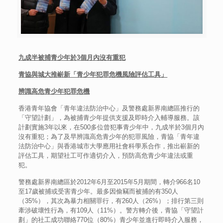
九成半被捕青少年於
3
個月內沒有重犯
青協與城大推嶄新「青少年犯罪危機風險評估工具」
辨識高危青少年犯罪危機
香港青年協會「青年違法防治中心」及警務處新界南總區推行的
「守望計劃」，為被捕青少年提供支援及即時介入輔導服務。該
計劃實施3年以來，在500多位曾犯事青少年中，九成半於3個月內
沒有重犯；為了及早辨識高危青少年的犯罪風險，青協「青年違
法防治中心」與香港城市大學應用社會科學系合作，推出嶄新的
評估工具，期望社工可作適切介入，預防高危青少年違法或重
犯。
警務處新界南總區於2012年6月至2015年5月期間，轉介966名10
至17歲被捕或受害青少年。最多因偷竊而被捕的有350人
（35%），其次為暴力相關罪行，有260人（26%）；排行第三則
牽涉破壞性行為，有109人（11%）。警方轉介後，青協「守望計
劃」的社工成功聯絡770位（80%）青少年並進行即時介入服務，