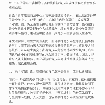
當中517位需進一步輔導，其餘則由該青少年以往接觸之社會服務
繼續跟進。
青協「青年違法防治中心」督導主任陳文浩表示，在已結案的510
位青少年中，九成半（95%）於3個月內沒有重犯，成效顯著。
「守望計劃」為全港首個由社會服務機構與警方合作，協助被捕
青少年提供支援及即時介入輔導服務，讓有需要之青少年及家長
獲得即時協助，也藉危機的發生，讓青少年重新評估人生路向。
陳文浩解釋，在警方調查期間，部分被捕青少年犯罪後低估事情
嚴重性，而不願向家人透露案情或與父母意見不合，導致雙方關
係緊張，甚至發生衝突；亦有青少年對前途感到徬徨無助，這些
問題均會令他們萌生重犯的意念或引起不少負面情緒，因此，即
時介入及支援服務，可及早協助青少年處理情緒及改善與家人之
關係，減低重犯危機。
以下為「守望計劃」曾接觸的青年及家長個案，值得社會關注。
個案一: 15歲雙失少年阿森干犯「販運毒品」案被捕，並於被捕後
一直被還押。他的父親年事已高，屬長期病患者，母親長時間工
作而未能抽空探望兒子。母親既不認識本港的司法程序亦不了解
當值律師服務，故初期拒絕申請。「守望計劃」的社工為個案父
母提供即時危機介入及支援，也協助被捕青少年積極面對是次審
訊。