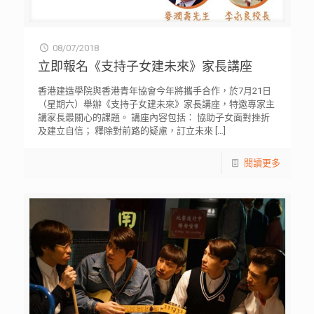
08/07/2018
立即報名《支持子女建未來》家長講座
香港建造學院與香港青年協會今年將攜手合作，於7月21日
（星期六）舉辦《支持子女建未來》家長講座，特邀專家主
講家長最關心的課題。 講座內容包括︰ 協助子女面對挫折
及建立自信； 釋除對前路的疑慮，訂立未來
[…]
閱讀更多