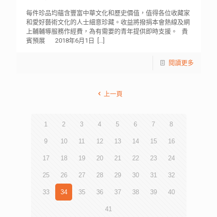
每件珍品均蘊含豐富中華文化和歷史價值，值得各位收藏家
和愛好藝術文化的人士細意珍藏。收益將撥捐本會熱線及網
上輔輔導服務作經費，為有需要的青年提供即時支援。 貴
賓預展 2018年6月1日
[…]
閱讀更多
上一頁
1
2
3
4
5
6
7
8
9
10
11
12
13
14
15
16
17
18
19
20
21
22
23
24
25
26
27
28
29
30
31
32
33
34
35
36
37
38
39
40
41