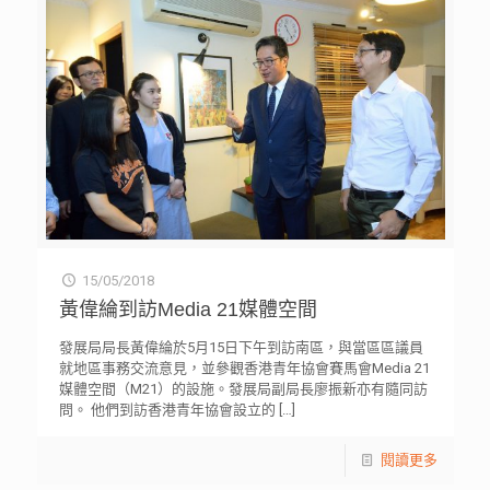
15/05/2018
黃偉綸到訪Media 21媒體空間
發展局局長黃偉綸於5月15日下午到訪南區，與當區區議員
就地區事務交流意見，並參觀香港青年協會賽馬會Media 21
媒體空間（M21）的設施。發展局副局長廖振新亦有隨同訪
問。 他們到訪香港青年協會設立的
[…]
閱讀更多