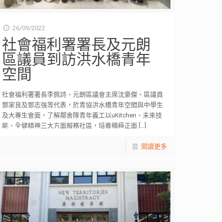
26/09/2022
社會福利署署長及元朗
區議員到訪洪水橋青年
空間
社會福利署署長李佩詩、元朗區議會主席沈豪傑、區議員
鄧家良及鄧志強等代表，於青協洪水橋青年空間與中學生
及大專生會面，了解鄰舍隊青年義工以uKitchen、未來技
能、全健精神三大方面服務社區，培養積極正面
[…]
閱讀更多