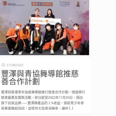
27/08/2022
豐澤與青協舞導館推慈
善合作計劃
豐澤與香港青年協會舞導館推行慈善合作計劃，透過舉行
慈善義賣及籌款活動，即日起至2022年11月30日，捐出
旗下自家品牌 ── 豐澤牌產品的１%收益，資助青少年參
與專業舞蹈培訓，並提供大型表演機會，讓他
[…]