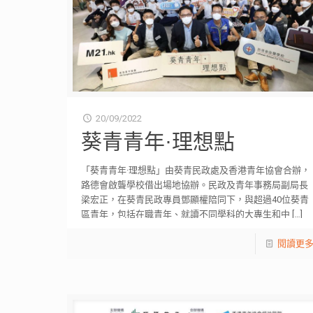
20/09/2022
葵青青年·理想點
「葵青青年·理想點」由葵青民政處及香港青年協會合辦，
路德會啟聾學校借出場地協辦。民政及青年事務局副局長
梁宏正，在葵青民政專員鄧顯權陪同下，與超過40位葵青
區青年，包括在職青年、就讀不同學科的大專生和中
[…]
閱讀更