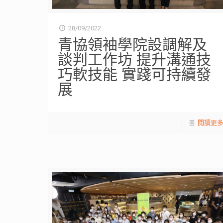
28/09/2022
青協領袖學院設調解及
談判工作坊 提升溝通技
巧軟技能 實踐可持續發
展
閱讀更