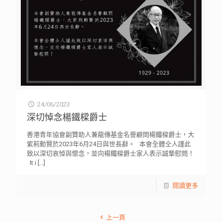
24/06/2023
深切悼念楊鐵樑爵士
香港青年協會副贊助人兼龍傳基金名譽顧問楊鐵樑爵士，大
紫荊勳賢於2023年6月24日與世長辭。 本會全體仝人謹此
致以深切哀悼與懷念，並向楊鐵樑爵士家人表示誠摯慰問！
It i
[…]
閱讀更多
上一頁