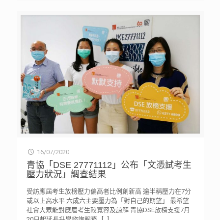
16/07/2020
青協「DSE 27771112」公布「文憑試考生
壓力狀況」調查結果
受訪應屆考生放榜壓力偏高者比例創新高 逾半稱壓力在7分
或以上高水平 六成六主要壓力為「對自己的期望」 最希望
社會大眾能對應屆考生較寬容及諒解 青協DSE放榜支援7月
20日起延長升學諮詢服務
[…]