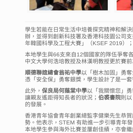
學生若能在日常生活中培養探究精神和解決
辦，並得到創新科技署及香港科技園公司支持
年韓國科學及工程大賽」（KSEF 2019
本地學生與66支來自12個國家的隊伍爭
中文大學何浩培教授及林漢明教授更於賽前
順德聯誼總會翁祐中學
以「樹木加固」勇奪
憑「安全保」勇奪銀獎，學生設計了是一套
此外，
保良局何蔭棠中學
以「我關懷您」勇
讓親友遙距得知長者的狀況；
伯裘書院
則以
的發展。
香港青年協會青年創業總監李健樂先生恭賀
勢。他表示，STEM 有助進一步引導青年
本地學生參與海外比賽並屢創佳績，亦會繼