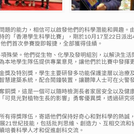
問題的能力，相信可以啟發他們的科學潛能和興趣。
的「香港學生科學比賽」，剛於10月17至22日派出
）；他們首次參賽旋即報捷，全部獲得佳績。
奪各項殊榮。他們從生物、化學及發明組別，以解決生
為本地學生隊伍提供專業意見，讓他們於比賽中發揮
金獎及特別獎，學生主要研發多功能保護塗層以治療
智慧建築系統，配合鬧鐘裝置，讓聽障人士可在火警
奪銅獎，這是一個可以隨時檢測長者家居安全以及健
「可見光對植物生長的影響」勇奪優異獎，透過研究
所有得獎隊伍，寄語他們保持好奇心和對科學的熱誠
發展21世紀技能，包括批判思維、創造力、互相交流
續培養科學人才和促進創科交流。