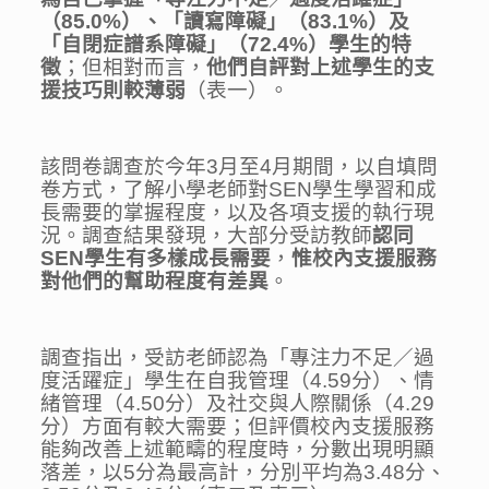
（
85.0%
）、「讀寫障礙」（
83.1%
）及
「自閉症譜系障礙」（
72.4%
）學生的特
徵
；但相對而言，
他們自評對上述學生的支
援技巧則較薄弱
（表一）。
該問卷調查於今年3月至4月期間，以自填問
卷方式，了解小學老師對SEN學生學習和成
長需要的掌握程度，以及各項支援的執行現
況。調查結果發現，大部分受訪教師
認同
SEN
學生有多樣成長需要
，
惟校內支援服務
對他們的幫助程度有差異
。
調查指出，受訪老師認為「專注力不足／過
度活躍症」學生在自我管理（4.59分）、情
緒管理（4.50分）及社交與人際關係（4.29
分）方面有較大需要；但評價校內支援服務
能夠改善上述範疇的程度時，分數出現明顯
落差，以5分為最高計，分別平均為3.48分、