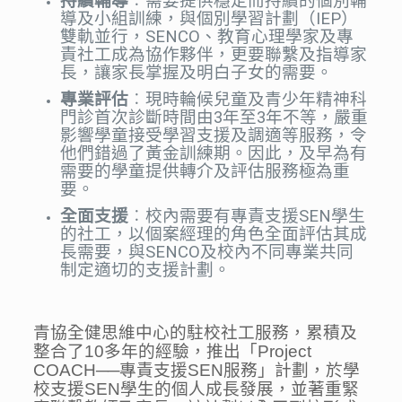
持續輔導
︰需要提供穩定而持續的個別輔
導及小組訓練，與個別學習計劃（IEP）
雙軌並行，SENCO、教育心理學家及專
責社工成為協作夥伴，更要聯繫及指導家
長，讓家長掌握及明白子女的需要。
專業評估
︰現時輪候兒童及青少年精神科
門診首次診斷時間由3年至3年不等，嚴重
影響學童接受學習支援及調適等服務，令
他們錯過了黃金訓練期。因此，及早為有
需要的學童提供轉介及評估服務極為重
要。
全面支援
︰校內需要有專責支援SEN學生
的社工，以個案經理的角色全面評估其成
長需要，與SENCO及校內不同專業共同
制定適切的支援計劃。
青協全健思維中心的駐校社工服務，累積及
整合了10多年的經驗，推出「Project
COACH──專責支援SEN服務」計劃，於學
校支援SEN學生的個人成長發展，並著重緊