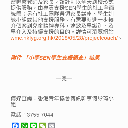
密聯繫教師及家長。該計劃以全天到校形式
提供服務，由專責支援SEN學生的社工全面
統籌；另有社工團隊帶領家長講座、學生訓
練小組或其他支援服務。有需要時進一步轉
介個案到兒童精神專科，達致及早識別、及
早介入及持續支援的目的。詳情可瀏覽網站
wmc.hkfyg.org.hk/2018/05/28/projectcoach/
。
附件
「小學
SEN
學生支援調查」結果
—完—
傳媒查詢︰香港青年協會傳訊幹事何詠筠小
姐
電話︰3755 7044
Facebook
WhatsApp
Line
WeChat
Email