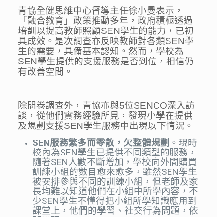
青協全健思維中心督導主任徐小曼表示，
「融合教育」政策推動多年，政府積極透過
培訓以提高教師照顧SEN學生的能力，已初
具成效。是次調查亦反映教師對各類SEN學
生的需要，具備基本認知。然而，學校為
SEN學生提供的支援服務是否到位，相信仍
有改善空間。
除問卷調查外，青協亦與5位SENCO深入訪
談，從他們實務經驗所見，發現小學在提供
及規劃支援SEN學生服務中出現以下情況。
SEN
服務繁多而零散，欠整體規劃
。現時
校內為SEN學生已提供不同類型的服務，
隨著SEN人數不斷增加，學校向外間購買
訓練小組的數目愈來愈多，雖然SEN學生
被安排參與不同的訓練小組，但老師及家
長均難以知道他們在小組中所學內容，不
少SEN學生不懂得把小組所學知識應用到
課堂上，他們的學習、社交行為問題，依