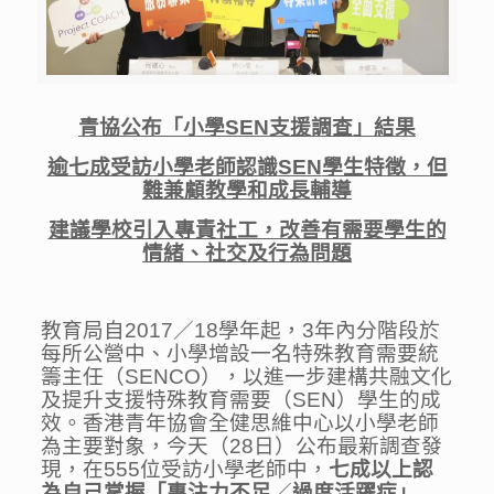
青協公布「小學
SEN
支援調查」結果
逾七成受訪小學老師認識
SEN
學生特徵，但
難兼顧教學和成長輔導
建議學校引入專責社工，改善有需要學生的
情緒、社交及行為問題
教育局自2017／18學年起，3年內分階段於
每所公營中、小學增設一名特殊教育需要統
籌主任（SENCO），以進一步建構共融文化
及提升支援特殊教育需要（SEN）學生的成
效。香港青年協會全健思維中心以小學老師
為主要對象，今天（28日）公布最新調查發
現，在555位受訪小學老師中，
七成以上認
為自己
掌握「專注力不足
／
過度活躍症」