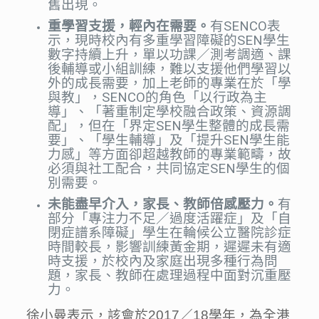
舊出現。
重學習支援，輕內在需要。
有SENCO表
示，現時校內有多重學習障礙的SEN學生
數字持續上升，單以功課／測考調適、課
後輔導或小組訓練，難以支援他們學習以
外的成長需要，加上老師的專業在於「學
與教」，SENCO的角色「以行政為主
導」、「著重制定學校融合政策、資源調
配」，但在「界定SEN學生整體的成長需
要」、「學生輔導」及「提升SEN學生能
力感」等方面卻超越教師的專業範疇，故
必須與社工配合，共同協定SEN學生的個
別需要。
未能盡早介入，家長、教師倍感壓力。
有
部分「專注力不足／過度活躍症」及「自
閉症譜系障礙」學生在輪候公立醫院診症
時間較長，影響訓練黃金期，遲遲未有適
時支援，於校內及家庭出現多種行為問
題，家長、教師在處理過程中面對沉重壓
力。
徐小曼表示，該會於2017／18學年，為全港