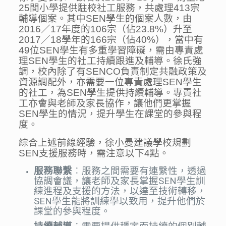
25間小學提供駐校社工服務，共處理413宗
輔導個案。其中SEN學生的個案人數，由
2016／17年度的106宗（佔23.8%）升至
2017／18學年的166宗（佔40%），當中有
49位SEN學生有多重學習障礙，需由專責處
理SEN學生的社工持續跟進及輔導。徐氏強
調，校內除了有SENCO負責制定共融政策及
資源調配外，亦需要一位專責處理SEN學生
的社工，為SEN學生提供持續輔導。專責社
工亦會與老師及家長協作，讓他們更掌握
SEN學生的情況，提升學生在課堂的參與程
度。
綜合上述前線經驗，徐小曼建議學校規劃
SEN支援服務時，需注意以下4點。
服務聯繫
︰服務之間需要有連繫性，透過
協調會議，讓老師及家長掌握SEN學生訓
練進程及支援的方法，以達至技術轉移，
SEN學生能將訓練學以致用，提升他們於
課堂的參與程度。