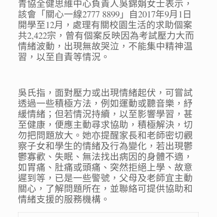
青協全健思維中心負責人吳錦娟女士表示，
該會「關心一線
277
7 8899
」自
2017
年
9
月
1
日
開學至
12
月，
處理有關校園生活的求助個案
共
2,422
宗，
曾有個案反映因為考試壓力大而
情緒波動，出現無故哭泣，
不能集中精神温
習，以至自責等情況。
吳氏指，面對壓力或出現情緒起伏，可嘗試
透過一些積極方法，
例如運動或聽音樂，紓
緩情緒；但若情況持續，以至影響學習，
甚
至健康，便應主動尋求協助，積極解決，切
勿把問題放大。
她亦提醒家長和老師密切觀
察子女和學生的情緒及行為變化，
若出現鬱
鬱寡歡、失眠、無法找出病因的身體不適，
如胃痛、
肚痛或頭痛、突然拒絕上學、故意
遲到等，已是一些警號，
父母及老師宜主動
關心，了解問題所在，
並聯絡可提供協助和
情緒支援的服務機構。