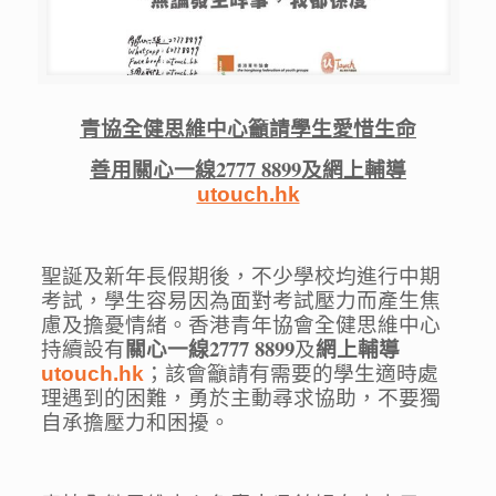
青協全健思維中心籲請學生愛惜生命
善用
關心一線
2777 8899
及網上輔導
utouch.hk
聖誕及新年長假期後，不少學校均進行中期
考試，
學生容易因為面對考試壓力而產生焦
慮及擔憂情緒。
香港青年協會全健思維中心
關心一線
2777 8899
網上輔導
持續設有
及
；
該會籲請有需要的學生適時處
utouch.hk
理遇到的困難，勇於主動尋求協助，
不要獨
自承擔壓力和困擾。