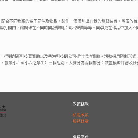
識，配合不同種類的電子元件及物品，製作一個個別出心裁的發聲裝置。隊伍於
摩打閥門，讓鋼珠在不同時間敲擊銅片奏出樂曲等等。同學更在作品中加入不
，得到創新科技署贊助以及香港科技園公司提供場地贊助。活動採用隊制形式，
下，就讀小四至小六之學生）三個組別。大賽分為兩個部分：裝置模型評審及任務挑
政策條款
私隱政策
服務條款
會員平台