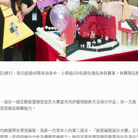
日)舉行，吸引超過40隊來自各中、小學逾150名師生報名參與賽事。參賽隊
，設計一個互動裝置模型並於大賽當天向評審用創新方法演示作品；另一方面
意思維及解難能力。
均推廣學生學習編程，為新一代青年人的第二語言，「創意編程設計大賽」正
原理，從而訓練出分析及邏輯思維能力。她亦非常欣賞同學的裝置設計及演示