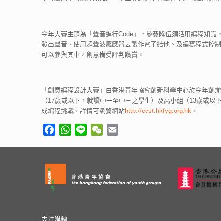
今年大賽主題為「聲音進行Code」，參賽隊伍須活用編程知
發出聲音、使用超聲波感應器去製作電子結他、及編寫程式控制
可以參與其中，創意備受評判讚賞。
「創意編程設計大賽」由香港青年協會創新科學中心於今年創辦
（17歲或以下，就讀中一至中三之學生）及高小組（13歲或以
成編程挑戰。詳情可瀏覽網站
http://ccst.hkfyg.org.hk
。
Facebook
WhatsApp
Line
WeChat
Email
支持媒體