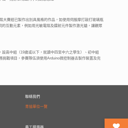
首屆大賽經已製作出別具風格的作品，如使用伺服摩打敲打玻璃瓶
同的互動元素，例如用光敏電阻及鐳射元件製作激光鎗，讓觀眾
設高中組（19歲或以下，就讀中四至中六之學生）、初中組
戰項目，參賽隊伍須使用Arduino微控制器去製作裝置及完
聯絡我們
青協單位一覽
義工搜尋器