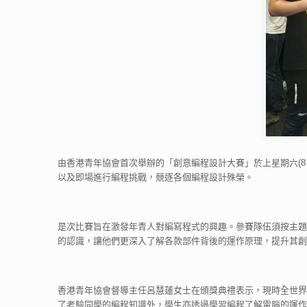
由香港青年協會首次舉辦的「創意編程設計大賽」於上星期六(8
以及即場進行編程挑戰，競逐各個編程設計殊榮。
是次比賽旨在激發年青人對編寫程式的興趣。參賽隊伍須按主題
的認識，讓他們更深入了解各款部件背後的運作原理，提升其創
香港青年協會督導主任呂慧蓮女士在頒獎典禮表示，現時全世界
了考驗同學的編程知識外，學生亦透過學習編程了解電腦的運作