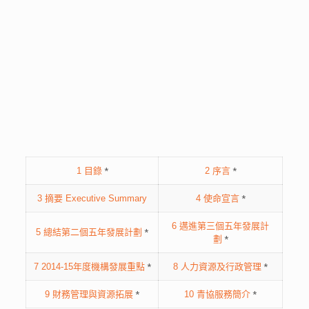
1 目錄
*
2 序言
*
3 摘要 Executive Summary
4 使命宣言
*
6 邁進第三個五年發展計
5 總結第二個五年發展計劃
*
劃
*
7 2014-15年度機構發展重點
*
8 人力資源及行政管理
*
9 財務管理與資源拓展
*
10 青協服務簡介
*