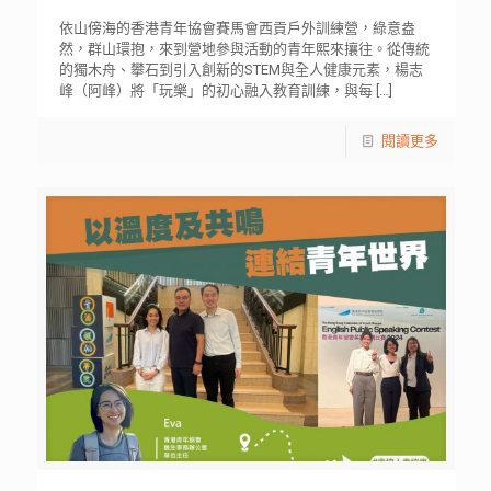
依山傍海的香港青年協會賽馬會西貢戶外訓練營，綠意盎
然，群山環抱，來到營地參與活動的青年熙來攘往。從傳統
的獨木舟、攀石到引入創新的STEM與全人健康元素，楊志
峰（阿峰）將「玩樂」的初心融入教育訓練，與每
[…]
閱讀更多