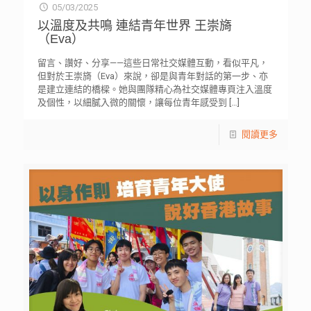
05/03/2025
以溫度及共鳴 連結青年世界 王崇旖
（Eva）
留言、讚好、分享——這些日常社交媒體互動，看似平凡，
但對於王崇旖（Eva）來說，卻是與青年對話的第一步、亦
是建立連結的橋樑。她與團隊精心為社交媒體專頁注入溫度
及個性，以細膩入微的關懷，讓每位青年感受到
[…]
閱讀更多