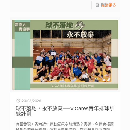
閱讀更多
20/03/2026
球不落地，永不放棄──V.Cares青年排球訓
練計劃
有否發現，香港近年運動氣氛空前熾熱？奧運、全運會接連
掀起全城體育熱潮，運動員屢創佳績，啟德體育園落成啟