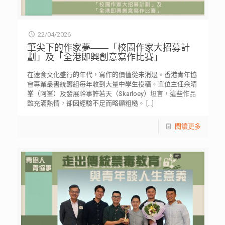
22/04/2026
筆尖下的作家夢——「校園作家大招募計
劃」及「全港即興創意寫作比賽」
在速食文化盛行的年代，寫作的價值從未消退。香港青年協
會專業叢書統籌組每年收到大量中學生投稿。單位主任余晴
峯（阿峯）及發展幹事許若天（Skarloey）坦言，這些作品
雖充滿熱情，卻因經驗不足而略顯粗糙。
[…]
閱讀更多