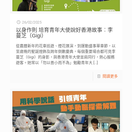
26/02/2025
以身作則 培育青年大使說好香港故事︰李
蔓芝（Gigi）
從農曆新年的花車巡遊、煙花匯演，到運動盛事單車節，以
至歲晚的聖誕燈飾及跨年倒數慶典，每個重要場合都可見李
蔓芝（Gigi）的身影，與香港青年大使並肩同行，熱心服務
遊客。她常以「勿以善小而不為」勉勵青年大
[…]
閱讀更多