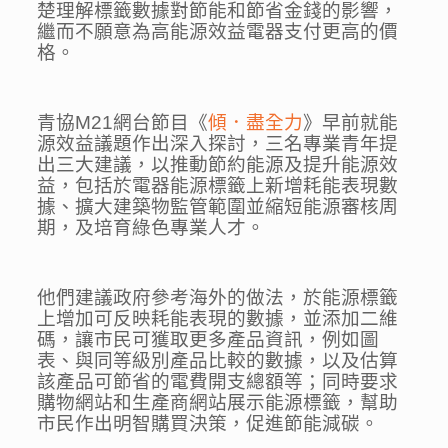
楚理解標籤數據對節能和節省金錢的影響，
繼而不願意為高能源效益電器支付更高的價
格。
青協M21網台節目《
傾．盡全力
》早前就能
源效益議題作出深入探討，三名專業青年提
出三大建議，以推動節約能源及提升能源效
益，包括於電器能源標籤上新增耗能表現數
據、擴大建築物監管範圍並縮短能源審核周
期，及培育綠色專業人才。
他們建議政府參考海外的做法，於能源標籤
上增加可反映耗能表現的數據，並添加二維
碼，讓市民可獲取更多產品資訊，例如圖
表、與同等級別產品比較的數據，以及估算
該產品可節省的電費開支總額等；同時要求
購物網站和生產商網站展示能源標籤，幫助
市民作出明智購買決策，促進節能減碳。