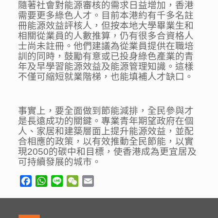
隨著社會對能源審核的需求日益增加，香港
需要更多綠色人才。目前本港約有千多名註
冊能源效益評核人，但按本地大學畢業生和
相關從業員的人數推算，仍有很多合資格人
士尚未註冊。他們建議為從業員提供在職培
訓的同時，鼓勵有意或已投身綠色產業的青
年及早學習能源效益及能源管理知識。這樣
不僅可縮短就業階梯，也能填補人才缺口。
事實上，要全面做到節能減排，全民參與才
是長遠成功的關鍵。專業青年期望政府在個
人、家居和建築層面上提升能源效益，並配
合相應的政策，以有效推動全民節能，以實
現2050的碳中和目標，使香港成為更宜居及
可持續發展的城市。
Facebook
WhatsApp
Line
WeChat
Email