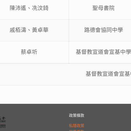
陳沛遙、冼汶錡
聖母書院
戚栢濤、黃卓華
路德會協同中學
蔡卓圻
基督教宣道會宣基中
基督教宣道會宣基
政策條款
私隱政策