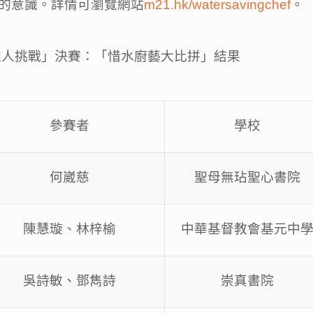
的意識。詳情可瀏覽網站
m21.hk/watersavingchef
。
料理達人挑戰」決賽：「惜水廚藝大比拼」結果
參賽者
學校
何崴慈
聖母無玷聖心書院
陳慧璇、林梓榆
中華基督教會基元中
吳詩敏、鄧雋詩
崇真書院