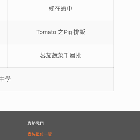
綠在蝦中
Tomato 之Pig 排飯
學
蕃茄蔬菜千層批
中學
聯絡我們
青協單位一覽