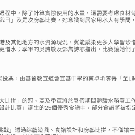
過程中，除了計算實際使用的水量，還需要考慮食材
戲日」及是次廚藝比賽，她意識到居家用水大有學問
港及其他地方的水資源現況，冀能感染更多人學習珍
更惜水；季軍的吳詩敏及鄧雋詩亦指出，比賽讓她們
公眾投票，由基督教宣道會宣基中學的蔡卓圻奪得「至Li
大比拼」的冠、亞及季軍將於暑假期間體驗水務署工
設計比賽」誕生的25個優秀食譜中，部分食譜將被指
達人挑戰」透過綜藝遊戲、食譜設計和廚藝比拼，不僅