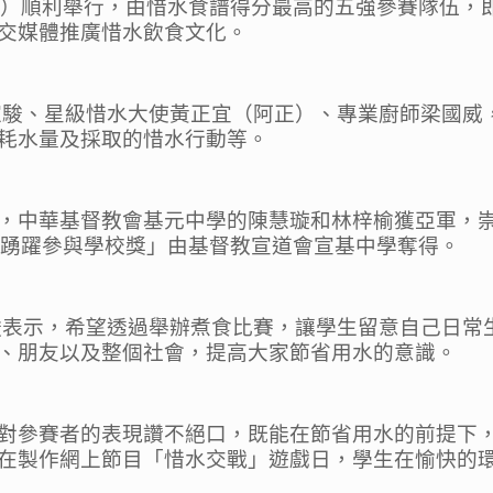
日）順利舉行，由惜水食譜得分最高的五強參賽隊伍，
交媒體推廣惜水飲食文化。
家駿、星級惜水大使黃正宜（阿正）、專業廚師梁國威
耗水量及採取的惜水行動等。
，中華基督教會基元中學的陳慧璇和林梓榆獲亞軍，
最踴躍參與學校獎」由基督教宣道會宣基中學奪得。
駿表示，希望透過舉辦煮食比賽，讓學生留意自己日常
、朋友以及整個社會，提高大家節省用水的意識。
對參賽者的表現讚不絕口，既能在節省用水的前提下
在製作網上節目「惜水交戰」遊戲日，學生在愉快的