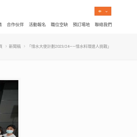
務
合作伙伴
活動報名
職位空缺
預訂場地
聯絡我們
頁
新聞稿
「惜水大使計劃2023/24——惜水料理達人挑戰」