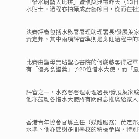
「惜水廚藝大比拼」暨頒獎典禮昨天（13
水貼士。過程亦拍攝成廚藝節目，從而在社
決賽評審包括水務署署理助理署長/發展葉
黃定邦。其中兩項評審準則是烹飪過程中的
比賽由聖母無玷聖心書院的何崴慈奪得冠軍
有「優秀食譜獎」予20位惜水大使，而「
評審之一，水務署署理助理署長/發展葉家
他亦鼓勵各惜水大使將有關訊息推廣給家人
香港青年協會督導主任（媒體服務）黃定邦
水準。他亦感謝多間學校的積極參與，特別