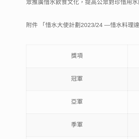
眾推廣惜水飲食文化，提高公眾對珍惜用水
附件 「惜水大使計劃2023/24 —惜水
獎項
冠軍
亞軍
季軍