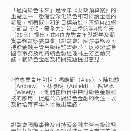
「邁向綠色未來」是今年《財政預算案》的
重點之一，香港要深化綠色和可持續金融的
發展，朝著碳中和的目標前進。青協M21網
台節目《傾．盡全力》第三季的第4集今天
（28日）播出，由4位專業青年與證券及期
貨事務監察委員會（證監會）國際事務及可
持續金融主管高級總監鞏姬蒂，以及證監會
國際事務及可持續金融經理林主芳互動交
談，就綠色金融及相關議題提出意見。
4位專業青年包括︰馮皓研（Alex）、陳加駿
（Andrew）、林灝明（Anfield）、倪智承
（Wisely）。他們在節目中探討綠色金融科
技的應用，促進公眾對綠色金融的關注，以
及對培育青年人才提出建議。
證監會國際事務及可持續金融主管高級總監