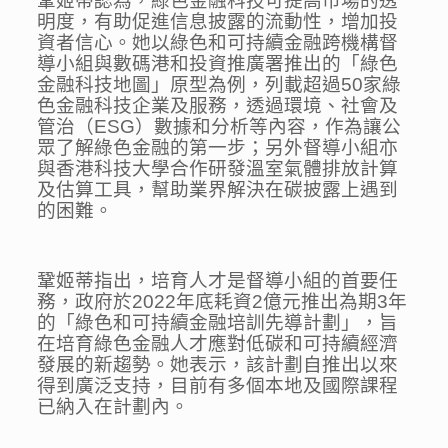
鞏姬蒂認為，綠色金融科技可提高市場的透
明度，有助促進信息披露的流動性，增加投
資者信心。她以綠色和可持續金融跨機構督
導小組與數碼港和投資推廣署推出的「綠色
金融科技地圖」原型為例，列載超過50家綠
色金融科技企業及服務，透過環境、社會及
管治（ESG）數據和分析等內容，作為讓公
眾了解綠色金融的第一步；另外督導小組亦
與香港科技大學合作研發溫室氣體排放計算
及估算工具，幫助業界解決在碳披露上遇到
的困難。
鞏姬蒂指出，培育人才是督導小組的首要任
務，政府於2022年底耗資2億元推出為期3年
的「綠色和可持續金融培訓先導計劃」，旨
在培育綠色金融人才應對低碳和可持續經濟
發展的新趨勢。她表示，該計劃自推出以來
得到廣泛支持，目前有多個本地及國際課程
已納入在計劃內。