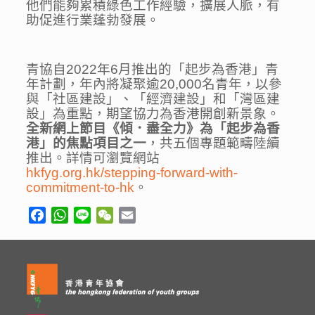
他們能夠累積綠色工作經驗，擴展人脈，有
助促進行業蓬勃發展。
青協自2022年6月推出的「起步為香港」青
年計劃，年內將凝聚逾20,000名青年，以參
與「社區建設」、「經濟建設」和「灣區建
設」為重點，期望協力為香港開創新景象。
全新網上節目《傾．盡全力》為「起步為香
港」的焦點項目之一
，共五個專題範疇陸續
推出。詳情可瀏覽網站
hkfyg.org.hk/stepping-forward-with-
commitment-to-hk
。
Facebook
WhatsApp
Line
WeChat
Email