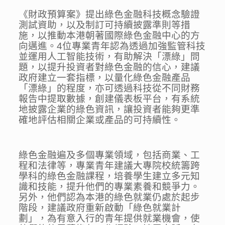
《財政預算案》提出綠色金融科技概念驗證
測試資助，以及制訂可持續披露準則等措
施，以推動本港朝著國際綠色金融中心的方
向邁進。4位專業青年認為透過加強監管科技
並運用人工智能技術，有助解決「漂綠」問
題，以提升投資者對綠色金融的信心，建議
政府建立一套指標，以量化綠色金融產品
「漂綠」的程度，亦可透過科技從不同財務
報告中提取數據，創建儀表板平台，有系統
地披露企業的綠色資訊，讓投資者能夠更準
確地評估相關企業或產品的可持續性。
綠色金融遍及多個專業領域，包括商業、工
程和法律等，專業青年建議大專院校統籌跨
學科的綠色金融課程，培養學生建立多元知
識和技能，提升他們的專業素養和競爭力。
另外，他們認為本港的綠色就業仍處於起步
階段，建議政府重新啟動「綠色就業計
劃」，為有意入行的青年提供就業機會，使