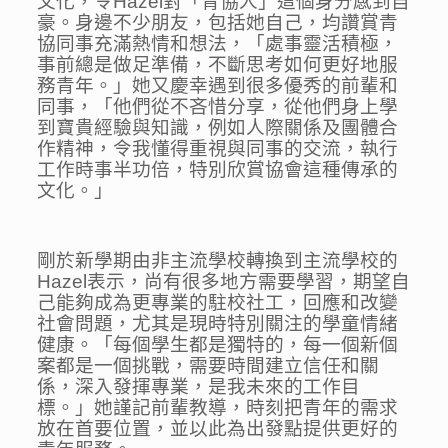
文化，令Hazel對「青協人」這個身分感到自
豪。身邊不少朋友，包括她自己，均讚賞青
協同事充滿熱情和想法，「處事靈活積極，
事前總是做足準備，不斷思考如何更好地服
務青年。」她又慶幸遇到很多優秀的前輩和
同事，「他們從不吝惜分享，從他們身上學
到寶貴經驗與知識，例如人際關係及團體合
作精神，令我懂得重視與同事的交流，執行
工作時事半功倍，特別欣賞協會這種傳承的
文化。」
剛於新學期由非主流學校轉換到主流學校的
Hazel表示，尚有很多地方需要學習，期望自
己能夠成為更專業的駐校社工，回應和改變
社會問題，尤其是現時特別關注的學童情緒
健康。「每個學生都是獨特的，每一個新個
案都是一個挑戰，需要時間建立信任和關
係，深入發揮專業，是我未來的工作目
標。」她謹記前輩教導，時刻把青年的需求
放在首要位置，並以此為出發點提供更好的