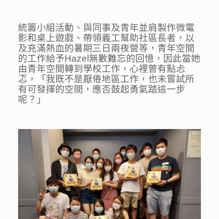
統籌小組活動、與同事及青年並肩製作微電
影和桌上遊戲、帶領義工幫助社區長者，以
及充滿熱血的暑期三日兩夜營等，青年空間
的工作給予Hazel無數難忘的回憶，因此當她
由青年空間轉到學校工作，心裡曾有點忐
忑，「我既不是厭倦地區工作，也未嘗試所
有可發揮的空間，應否鼓起勇氣踏這一步
呢？」