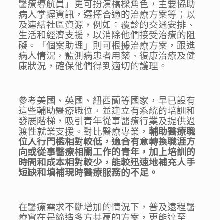
醫療導航員」更可扮演橋樑角色，主要協助
病人掌握資訊，選擇合適的治療方案等；以
及連結社區資源，例如：覆診的交通安排、
生活和經濟支援，以消除他們接受治療的阻
礙。「個案助理」則可根據治療方案，跟進
病人情況，監測病患者用藥、復康治療及健
康狀況，確保他們得到適切的護理。
參考美國、英國、紐西蘭等國家，早已設有
這些輔助醫療職位，並建立有系統的培訓和
發展階梯，吸引青年從事醫療行業及提供過
渡性就業支援。對比醫療專業，
輔助醫療職
位入行門檻相對較低，適合有意轉換職涯方
向或從事醫療相關工作的青年，加上培訓的
時間和成本相對較少，能較迅速地補充人手
短缺和填補現時醫療服務的不足。
在醫療需求不斷增加的情況下，普及遠程醫
療實在是締造多方共嬴的方案，更能達至