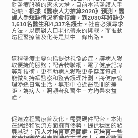
對醫療服務的需求大增。目前本港醫護人手
短缺，
根據《醫療人力推算
2020
》
預測，醫
護人手短缺情況將會持續，到
2030
年將缺少
1,610
名醫生和
4,337
名護士。
社會必須尋求
方法，以應對人口老化帶來的挑戰，而推動
遠程醫療普及化將是其中一條出路。
遠程醫療主要包括提供視像診症，讓病人獲
取便捷的服務；配合物聯網、電子健康記錄
等新技術，更有助病人獲取更多健康資訊，
能做到持續監察和整合護理計劃，將健康管
理滲透日常生活，無形中拉近醫患間的差
距，為病人、照顧者和醫生三方均帶來益
處。
促進遠程醫療普及化，需要硬件配套，本港
在網絡和物流方面擁有優勢，提供穩固的發
展基礎；而
人才培育更是關鍵，可培育一些