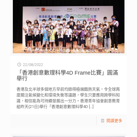
22/08/2022
「香港創意數理科學4D Frame比賽」圓滿
舉行
香港及北半球多個地方早前均錄得極端酷熱天氣，令全球再
度關注氣候變化和環境失衡等議題，學生只要應用跨學科知
識，相信能為可持續發展出一分力。香港青年協會創意教育
組昨天(21日)舉行「香港創意數理科學4D
[…]
閱讀更多