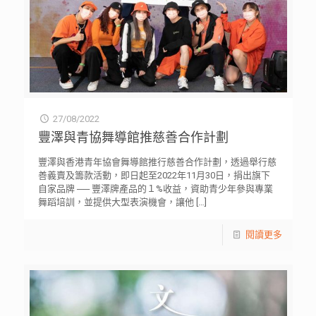
27/08/2022
豐澤與青協舞導館推慈善合作計劃
豐澤與香港青年協會舞導館推行慈善合作計劃，透過舉行慈
善義賣及籌款活動，即日起至2022年11月30日，捐出旗下
自家品牌 ── 豐澤牌產品的１%收益，資助青少年參與專業
舞蹈培訓，並提供大型表演機會，讓他
[…]
閱讀更多