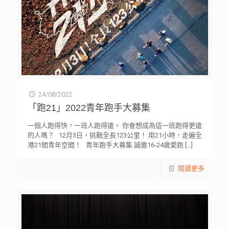
24/08/2022
「跑21」2022青年跑手大募集
一個人跑得快，一班人跑得遠。 你會想成為這一班跑得更遠
的人嗎？ 12月3日，挑戰全長123公里！ 用21小時，走遍全
港21間青年空間！ 青年跑手大募集 誠邀16-24歲愛跑
[…]
閱讀更多