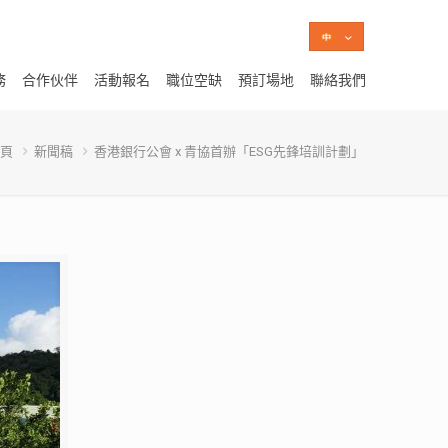
務
合作伙伴
活動報名
職位空缺
預訂場地
聯絡我們
頁
新聞稿
香港銀行公會 x 青協首辦「ESG先鋒培訓計劃」