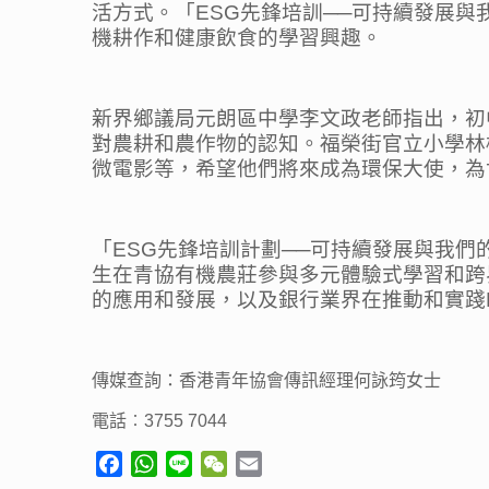
活方式。「ESG先鋒培訓──可持續發展
機耕作和健康飲食的學習興趣。
新界鄉議局元朗區中學李文政老師指出，初
對農耕和農作物的認知。福榮街官立小學林
微電影等，希望他們將來成為環保大使，為
「ESG先鋒培訓計劃──可持續發展與我
生在青協有機農莊參與多元體驗式學習和跨
的應用和發展，以及銀行業界在推動和實踐
傳媒查詢：
香港青年協會傳訊經理何詠筠女士
電話︰3755 7044
Facebook
WhatsApp
Line
WeChat
Email