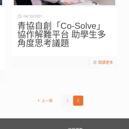
04/10/2021
青協自創「Co-Solve」
協作解難平台 助學生多
角度思考議題
閱讀更多
多
上一頁
1
2