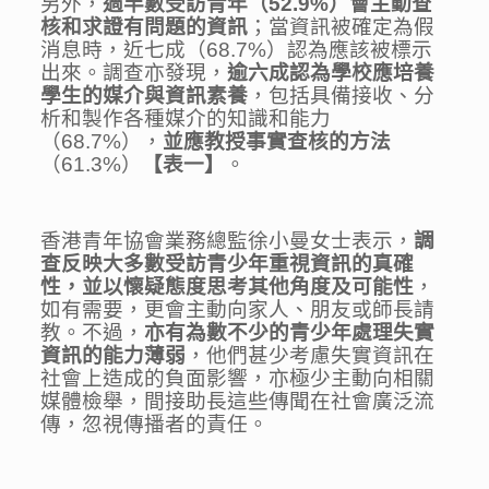
另外，
過半數受訪青年
（
52.9%
）
會主動查
核和求
證
有問題的資
訊
；當資訊被確定為假
消息時，近七成（68.7%）認為應該被標示
出來。調查亦發現，
逾六成認為學校應培養
學生的媒介與資訊素養
，包括具備接收、分
析和製作各種媒介的知識和能力
（68.7%），
並應教授事實查核的方法
（61.3%）
【表
一
】
。
香港青年協會業務總監徐小曼女士表示，
調
查反映大多數受訪青少年重視資訊的真確
性，並以懷疑態度思考其他角度及可能性
，
如有需要，更會主動向家人、朋友或師長請
教。不過，
亦有為數不少的
青少年處理失實
資訊的能力薄弱
，他們甚少考慮失實資訊在
社會上造成的負面影響，亦極少主動向相關
媒體檢舉，間接助長這些傳聞在社會廣泛流
傳，忽視傳播者的責任。