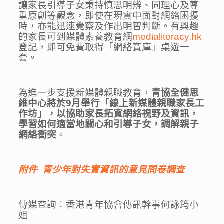
讓家長引導子女秉持慎思明辨、同理心及尊
重原創等觀念，即使在現實中面對網絡困擾
時，亦能迅速覺察及作出明智判斷。有興趣
的家長可到媒體素養教育網
medialiteracy.hk
登記，即可免費取得「網絡寶庫」桌遊一
套。
為進一步支援新媒體親職教育，
青協全健思
維中心將於
9
月舉行「線上新媒體親職家長工
作坊」，以協助家長拓寬網絡視野及資訊，
學習如何適當地關心和引導子女，調解親子
網絡衝突
。
附件
青少年
對失實資訊的意見問卷調查
傳媒查詢︰香港青年協會傳訊幹事何詠筠小
姐