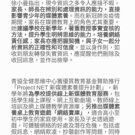
徐小曼指出，現今資訊之多令人應接不暇，
家長、師長在辨別和處理資訊的能力，直接
影響青少年的媒
體素養
。而在新冠肺炎疫情
期間，家長在媒體教育上的角色尤其重要。
她
建議學校在新學年，著重教授事實查核的
方法，提升學生明辨思維的能力，
培
養
網絡
責任感
；
家長亦應把握契機，與子女一起分
析
資訊的
正確性和可信度
，並以身作則，如
收到朋友轉發失實資訊，應提醒他們刪除及
收回訊息，並作出檢舉。
青協全健思維中心獲優質教育基金贊助推行
「Project NET 新媒體素養提升計劃」，新
學年將
為學校提供線上新媒體教育服務
，包
括學生線上課程、網上互動劇場、教師線上
培訓及網上媒體教學資源庫；
另推出媒體素
養桌上教育遊戲「網絡寶庫」，
適合高小至
初中學生的家庭使用。家長及子女透過遊
戲，可體驗網絡的好處及潛在危機，包括虛
假訊息、網絡欺凌、抄襲創作等問題，同時