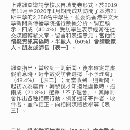
上述調查邀請學校以自填問卷形式，於2019
年11月至2020年1月期間成功訪問了本港21
所中學的2,259名中學生，並委託香港中文大
學新聞與傳播學院進行數據分析。調查顯
示，四成（40.4%）受訪學生表示經常在社
交媒體轉發文章、留言和表達意見；
當他們
懷
疑
資訊真偽時，半數人
（
50%
）
會請教家
人、朋友或師長
【表
一
】
。
調查指出，當收到一則新聞，後來確定是虛
假消息時，近半數受訪者選擇「不予理會」
（48.4%）【表二】；而當收到一則新聞，
起初以為屬實，轉發後才知道是虛假時，逾
兩成（21.8%）選擇「不予理會」，其餘則
會作出各種相應行動，例如通知寄件者、收
件者，並作更正、向相關媒體檢舉等【表
三】。