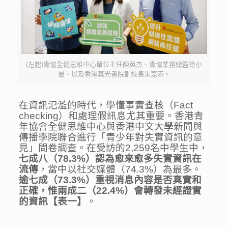
(左起)青協全健思維中心單位主任陳英杰、青協業務總監徐小
曼，以及香港真光書院副校長朱嘉添。
在資訊氾濫的時代，學懂事實查核（Fact
checking）和處理假訊息尤其重要。香港青
年協會全健思維中心與香港中文大學新聞與
傳播學院聯合進行「青少年對失實資訊的意
見」問卷調查。在受訪的2,259名中學生中，
七成八
（
78.3%
）認為
愈來愈多
失實資訊
在
流傳
，當中以社交媒體（74.3%）為最多。
逾七成
（
73.3%
）
重視消息內容是否真實和
正確，惟
兩成二
（
22.4%
）
會轉發未經證實
的資訊
【表
一
】
。