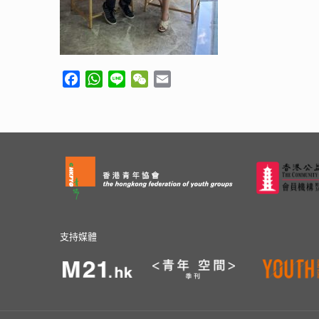
Facebook
WhatsApp
Line
WeChat
Email
支持媒體