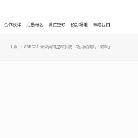
合作伙伴
活動報名
職位空缺
預訂場地
聯絡我們
主頁
SBBC24_新型藥物控釋系統：巧用碳酸鈣「微粒」