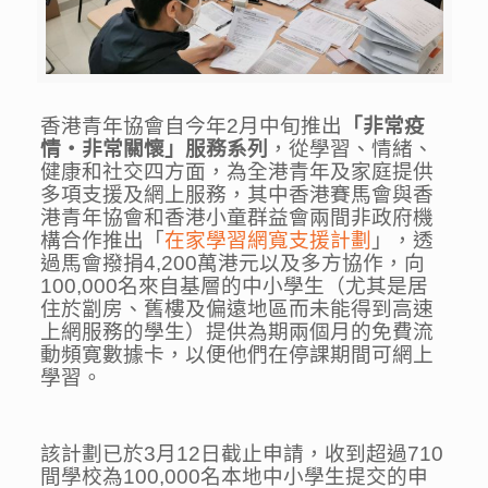
香港青年協會自今年2月中旬推出
「非常疫
情・非常關懷」服務系列
，從學習、情緒、
健康和社交四方面，為全港青年及家庭提供
多項支援及網上服務，其中香港賽馬會與香
港青年協會和香港小童群益會兩間非政府機
構合作推出「
在家學習網寬支援計劃
」，透
過馬會撥捐4,200萬港元以及多方協作，向
100,000名來自基層的中小學生（尤其是居
住於劏房、舊樓及偏遠地區而未能得到高速
上網服務的學生）提供為期兩個月的免費流
動頻寛數據卡，以便他們在停課期間可網上
學習。
該計劃已於3月12日截止申請，收到超過710
間學校為100,000名本地中小學生提交的申