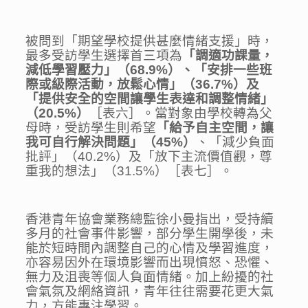
被問到「期望學校提供甚麼情緒支援」時，
最多受訪學生選擇首三項為
「調適功課量，
減低學習壓力」（
68.9%
）、「安排一些班
際或級際活動，放鬆心情」（
36.7%
）及
「提供安全的空間讓學生表達和調整情緒」
（
20.5%
）
［表六］。當對象由學校轉為父
母時，受訪學生則希望
「給予自主空間，讓
我可自行解決問題」（
45%
）
、「減少負面
批評」（40.2%）及「放下主流價值觀，尊
重我的想法」（31.5%）［表七］。
香港青年協會業務總監徐小曼指出，受持續
多月的社會事件影響，部分學生開學後，未
能於短時間內調整自己的心情及學習進度，
亦容易因外在環境影響而出現憤怒、恐懼、
無力及沮喪等個人負面情緒。加上紛擾的社
會氣氛及網絡資訊，青年往往需要花更大氣
力，方能專注學習。