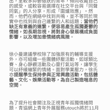
出，呈較多抑鬱徵狀的青年，傾向收藏自己
的感受，或較容易選擇在社交平台與「同聲
同氣」的人分享，形成「圍爐效應」。然
而，他們在網絡中找到共鳴，並不等同於現
實中也找到與自己連繫的人和話題；
當
他們
缺乏有意義的連繫，便容易產生孤獨憂鬱的
情緒
，
如長期忽視，將對身心發展構成負面
影響，以及增加患情緒病風險
。
徐小曼建議學校除了加強原有的輔導支援
外，亦可組織一些團體紓壓活動，如球類比
賽、身心靜觀活動及心靈打氣站等，讓學生
可以紓緩繃緊的情緒。面對學業壓力，徐氏
亦
提醒學生保持參與正常興趣活動，包括體
藝、文化、娛樂活動
等
，為自己製造喘息的
空間
。
為了提升社會關注及正視青年孤獨情緒問
題，青協網上青年外展服務utouch將於11月