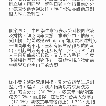
飾立場，與同學一起叫口號。他指目前的分
化氛圍令他覺得恐怖，壓抑想法亦讓他感到
很大壓力及難受。
個案四︰ 中四學生來電表示受到校園欺凌
及排擠，缺乏同學支援，求助無門，情緒大
受困擾。她曾透過Whatsapp向朋友表達對另
一個同學的不滿，豈料有關對話卻被截圖流
出，引起對方的不滿及反擊，哭訴形容「啲
人日日都俾說話我聽，又人身攻擊我，究竟
我做錯乜嘢要咁對我」，憂慮情緒亦讓她萌
生逃學及傷害自己的念頭。
徐小曼引述調查結果指，部分受訪學生遇到
壓力時，選擇「與別人傾訴以尋求解決方
法」的百分比（30.7%），較去年同類調查
減少6.5%，而選擇「在社交平台與人分享」
（13.9%）則較去年有輕微上升1.7%。她指