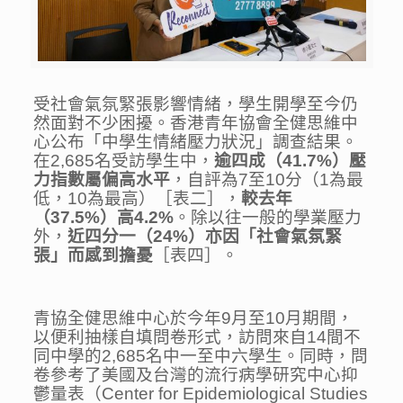
受社會氣氛緊張影響情緒，學生開學至今仍
然面對不少困擾。香港青年協會全健思維中
心公布「中學生情緒壓力狀況」調查結果。
在2,685名受訪學生中，
逾四成（
41.7%
）壓
力指數屬偏高水平
，自評為7至10分（1為最
低，10為最高）［表二］，
較去年
（
37.5%
）高
4.2%
。除以往一般的學業壓力
外，
近四分一（
24%
）
亦因
「社會氣氛緊
張」
而
感到擔憂
［表四］。
青協全健思維中心於今年9月至10月期間，
以便利抽樣自填問卷形式，訪問來自14間不
同中學的2,685名中一至中六學生。同時，問
卷參考了美國及台灣的流行病學研究中心抑
鬱量表（Center for Epidemiological Studies