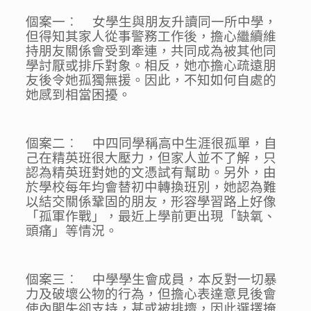
個案一︰ 女學生與朋友升讀同一所中學，
但得知其家人從事警務工作後，擔心繼續維
持朋友關係會受到牽連，共同成為被其他同
學討厭或排斥對象。相反，她亦擔心疏遠朋
友後令她孤獨無援。因此，不知如何自處的
她感到相當困擾。
個案二︰ 中四同學稱高中生涯很孤單，自
己在精英班很大壓力，但家人並不了解，只
認為精英班對她的文憑試有幫助。另外，由
於學校每年均會替初中轉換班別，她認為難
以結交關係鞏固的朋友，形容學習路上好像
「孤軍作戰」，最近上學前更出現「缺氧、
頭痛」等情況。
個案三︰ 中學學生會成員，本反對一切暴
力及破壞公物的行為，但擔心表達意見後會
使內閣失卻支持，甚或被排擠，因此選擇掩