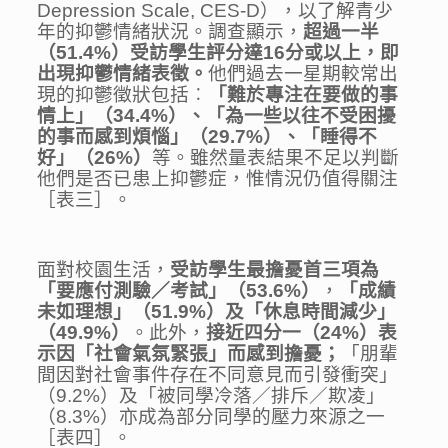
Depression Scale, CES-D），以了解青少
年的抑鬱情緒狀況。調查顯示，
超過一半
（
51.4%
）受訪學生評分達
16
分或以上，即
出現抑鬱情緒表徵。
他們過去一星期較常出
現的抑鬱徵狀包括︰
「難於專注在要做的事
情上」（
34.4%
）、「為一些以往不受困擾
的事而感到煩惱」（
29.7%
）、「睡得不
好」（
26%
）
等。雖然量表結果不足以判斷
他們是否已患上抑鬱症，惟情況仍值得關注
［表三］。
面對校園生活，
受訪
學生
最擔憂
首三項為
「要應付測驗／考試」（
53.6%
）
，
「成績
未如理想」（
51.9%
）及「休息時間減少」
（
49.9%
）
。此外，
接近四分一（
24%
）表
示
因
「社會氣氛緊張」而感到擔憂
；
「朋輩
間因對社會事件存在不同意見而引發衝突」
（9.2%）及「被同學冷落／排斥／欺凌」
（8.3%）亦成為部分同學的壓力來源之一
［表四］。