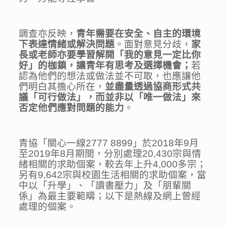
調查亦反映，
青年需要
在
安全、自主的
環境
下
表達情緒或解決問題
。面對意見分歧，
家
長或老師亦要學習解開「我的意見一定比你
好」的枷鎖，讓青年有思考及選擇機會
；
若
認為他們的想法或做法並不可取，也應讓他
們明白其擔心所在，
並盡量透過協商形式共
議「可行做法」，而並非以「唯一做法」來
否定他們應對問題的能力
。
青協「關心一線2777 8899」於2018年9月
至2019年8月期間，分別處理20,430宗與情
緒相關的求助個案，較去年上升4,000多宗；
另有9,642宗與校園生活相關的求助個案，當
中以「升學」、「讀書壓力」及「朋輩關
係」為最主要範疇；以下是熱線及網上曾經
處理的個案。