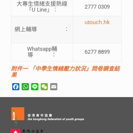
大專生情緒支援熱線
2777 0309
「U Line」︰
utouch.hk
網上輔導 ：
Whatsapp輔
6277 8899
導 ：
附件一
「
中學生情緒壓力狀況」問卷調查結
果
Facebook
WhatsApp
Line
WeChat
Email