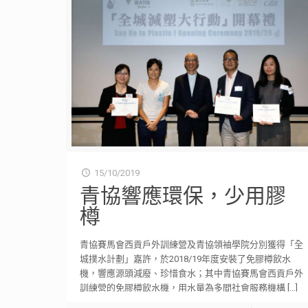
15/10/2019
青協響應環保，少用膠
樽
青協賽馬會西貢戶外訓練營及青協領袖學院分別獲得「全
城撲水計劃」嘉許，於2018/19年度安裝了免膠樽飲水
機，響應源頭減廢、珍惜食水；其中青協賽馬會西貢戶外
訓練營的免膠樽飲水機，用水量為多間社會服務機構
[…]