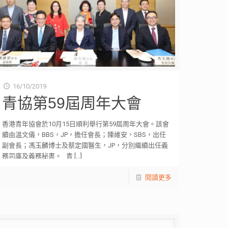
16/10/2019
青協第59屆周年大會
香港青年協會於10月15日順利舉行第59屆周年大會。該會
續由溫文儀，BBS，JP，擔任會長；陳維安，SBS，出任
副會長；馮玉麟博士及蔡定國醫生，JP，分別繼續出任義
務司庫及義務秘書。 青
[…]
閱讀更多