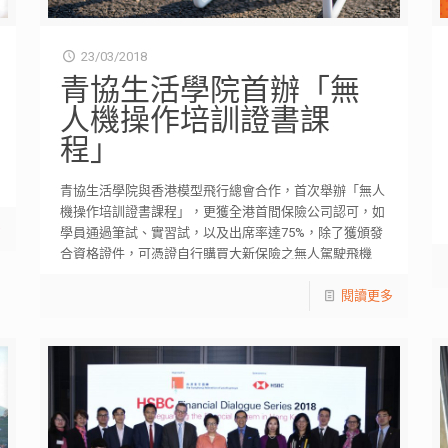
23/03/2018
青協生活學院首辦「無
人機操作培訓證書課
程」
青協生活學院與香港模型飛行總會合作，首次舉辦「無人
機操作培訓證書課程」，更獲全港首間保險公司認可，如
多
學員通過筆試、實習試，以及出席率達75%，除了獲頒發
合資格證件，可憑證自行購買大新保險之無人駕駛飛機
[…]
閱讀更多