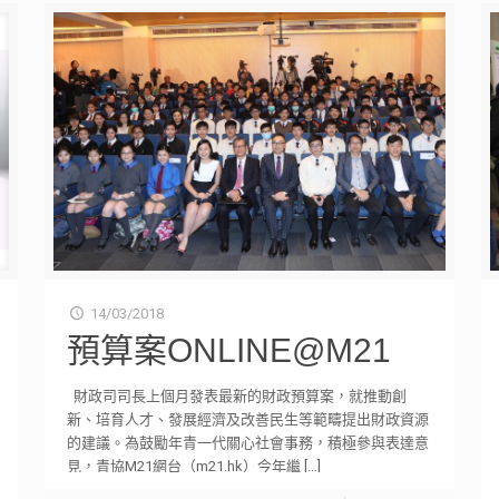
14/03/2018
預算案ONLINE@M21
財政司司長上個月發表最新的財政預算案，就推動創
新、培育人才、發展經濟及改善民生等範疇提出財政資源
的建議。為鼓勵年青一代關心社會事務，積極參與表達意
見，青協M21網台（m21.hk）今年繼
[…]