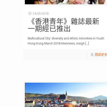
24/03/2018
《香港青年》雜誌最新
一期經已推出
Multicultural City: diversity and ethnic minorities in Youth
Hong Kong March 2018 Interviews, insigh
[…]
閱讀更