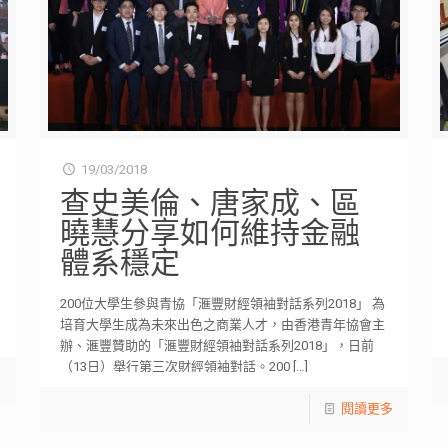
19/03/2018
查史美倫、唐家成、區
曉慧分享如何維持金融
體系穩定
200位大學生參與青協「滙豐財經領袖對話系列2018」 為
培育大學生成為未來出色之商業人才，由香港青年協會主
辦、滙豐贊助的「滙豐財經領袖對話系列2018」，日前
（13日）舉行第三次財經領袖對話。200
[…]
多
閱讀更多