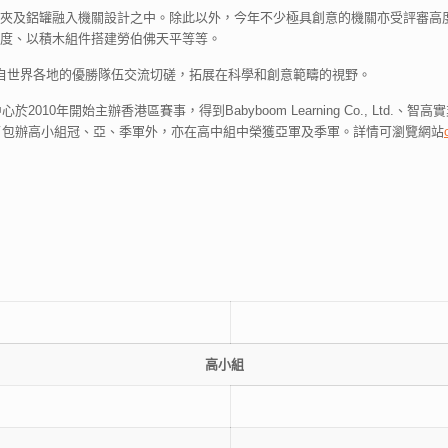
夾及鋁罐融入機關設計之中。除此以外，今年不少極具創意的機關亦受評審高度
度、以積木組件搭建勞伯佛天平等等。
自世界各地的優勝隊伍交流切磋，拓展在科學和創意範疇的視野。
010年開始主辦香港區賽事，得到Babyboom Learning Co., Lt
除了包辦高小組冠、亞、季軍外，亦在高中組中榮獲亞軍及季軍。詳情可瀏覽網站
高小組