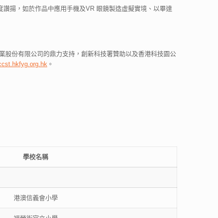
讚揚，如於作品中應用手機及VR 眼鏡製造虛擬實境、以畢達
d.、智高實業股份有限公司的鼎力支持，創新科技署贊助以及香港科技園公
ccst.hkfyg.org.hk
。
學校名稱
港澳信義會小學