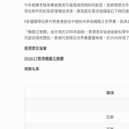
今年競賽考驗參賽者應用可循環再用物料的創意，如將塑膠文件
哥拉斯杯的虹吸原理傳送溶液、應用感生電流減慢磁石下降的速
9支優勝隊伍將代表香港前往中國杭州參與機關王世界賽，與來
「機關王競賽」由台灣於2006年創辦，香港青年協會創新科學中心於2
司提供場地贊助。香港代表隊在世界賽屢獲殊榮，於2016年
香港青年協會
2016/17
香港機關王競賽
得獎名單
獎項
冠軍