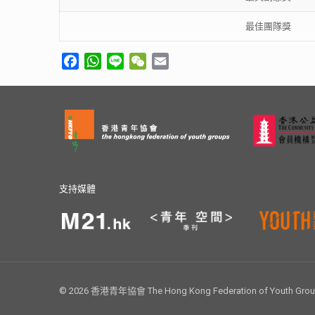
最佳團隊獎
Facebook
WhatsApp
Line
WeChat
Email
支持媒體
© 2026 香港青年協會 The Hong Kong Federation of Youth Groups.