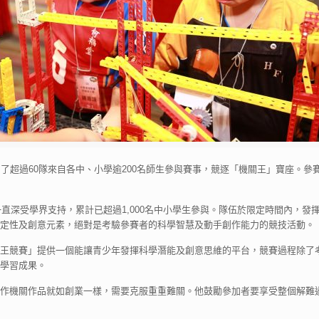
了超過60隊來自各中、小學逾200名師生參與賽事，競逐「機關王」寶座。參
一直深受學界支持，累計已超過1,000名中小學生參與。隊伍於限定時間內，
定性及創意元素，絕對是考驗參賽者的科學智慧及動手創作能力的競技活動。
王競賽」提供一個能讓青少年發揮科學潛能及創意思維的平台，競賽過程除了
學習成果。
作機關作品就如創業一樣，需要克服重重難關。他鼓勵參加者要享受整個解難