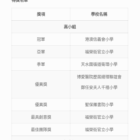
得獎名單
獎項
學校名稱
高小組
冠軍
港澳信義會小學
亞軍
福榮街官立小學
季軍
天水圍循道衛理小學
博愛醫院歷屆總理聯誼會
優異獎
鄭任安夫人千禧小學
優異獎
聖保羅書院小學
最具創意獎
福榮街官立小學
最佳團隊獎
福榮街官立小學