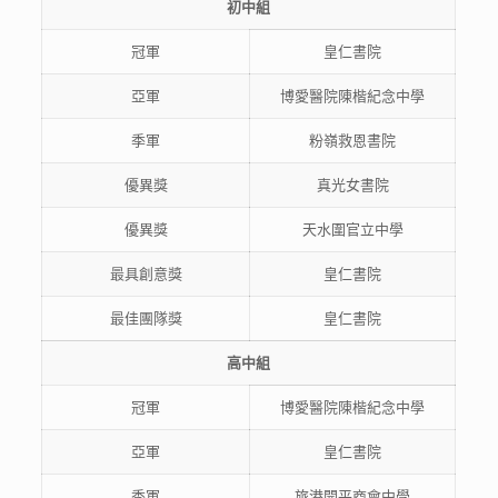
初中組
冠軍
皇仁書院
亞軍
博愛醫院陳楷紀念中學
季軍
粉嶺救恩書院
優異獎
真光女書院
優異獎
天水圍官立中學
最具創意獎
皇仁書院
最佳團隊獎
皇仁書院
高中組
冠軍
博愛醫院陳楷紀念中學
亞軍
皇仁書院
季軍
旅港開平商會中學