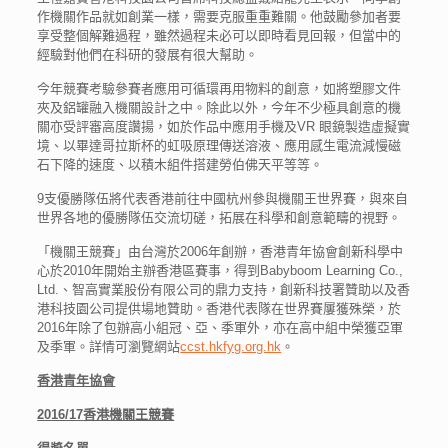
作機關作品就如創業一樣，需要克服重重難關。他鼓勵參加者要
享受整個解難過程，雖然過程未必可以即時看見回報，但當中的
經驗對他們在科研的發展有很大幫助。
今年競賽考驗參賽者應用可循環再用物料的創意，如將塑膠文件
夾及鋁罐融入機關設計之中。除此以外，今年不少極具創意的機
關亦受評審高度讚揚，如於作品中應用手機及VR 眼鏡製造虛擬實
境、以畢達哥拉斯杯的虹吸原理傳送溶液、應用感生電流減慢磁
石下降的速度、以積木組件搭建勞伯佛天平等等。
9支優勝隊伍將代表香港前往中國杭州參與機關王世界賽，與來自
世界各地的優勝隊伍交流切磋，拓展在科學和創意範疇的視野。
「機關王競賽」由台灣於2006年創辦，香港青年協會創新科學中
心於2010年開始主辦香港區賽事，得到Babyboom Learning Co.,
Ltd.、智高實業股份有限公司的鼎力支持，創新科技署贊助以及香
港科技園公司提供場地贊助。香港代表隊在世界賽屢獲殊榮，於
2016年除了包辦高小組冠、亞、季軍外，亦在高中組中榮獲亞軍
及季軍。詳情可瀏覽網站
ccst.hkfyg.org.hk
。
香港青年協會
2016/17
香港機關王競賽