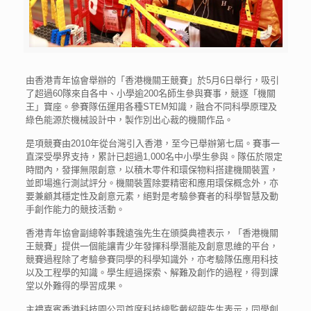
由香港青年協會舉辦的「香港機關王競賽」於5月6日舉行，吸引
了超過60隊來自各中、小學逾200名師生參與賽事，競逐「機關
王」寶座。參賽隊伍運用各種STEM知識，融合不同科學原理及
綠色能源於機械設計中，製作別出心裁的機關作品。
是項競賽由2010年從台灣引入香港，至今已舉辦第七屆。賽事一
直深受學界支持，累計已超過1,000名中小學生參與。隊伍於限定
時間內，發揮無限創意，以積木零件和環保物料搭建機關裝置，
並即場進行測試評分。機關裝置除要精密和應用環保概念外，亦
要兼顧其穩定性及創意元素，絕對是考驗參賽者的科學智慧及動
手創作能力的競技活動。
香港青年協會副總幹事魏遠強先生在頒獎典禮表示，「香港機關
王競賽」提供一個能讓青少年發揮科學潛能及創意思維的平台，
競賽過程除了考驗參賽同學的科學知識外，亦考驗隊伍應用科技
以及工程學的知識。學生經過探索、解難及創作的過程，得到課
堂以外難得的學習成果。
主禮嘉賓香港科技園公司首席科技總監戴紹龍先生表示，同學創