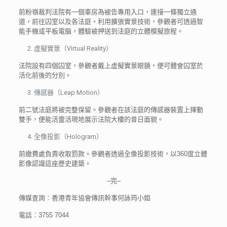
前粉嶺裁判法院有一個車房為被告專用入口，連接一條獨立通
道，前往囚室以及各法庭。利用擴張實景技術，參觀者可透過智
能手機或平板電腦，體驗被押送到法庭的立體模擬旅程。
虛擬實景（Virtual Reality）
法院設有四個囚室，參觀者戴上虛擬實景眼鏡，便可體會囚室於
活化前後的分別。
傳感器（Leap Motion）
前二號法庭將被完整保留。參觀者在該法庭的傳感器裝置上揮動
雙手，便能活靈活現地展示法院大樓的昔日面貌。
全像投影（Hologram）
前繳費處負責收取罰款。參觀者透過全像投影技術，以360度立體
影像認識這座歷史建築。
–完–
傳媒查詢︰香港青年協會傳訊幹事何詠筠小姐
電話︰3755 7044