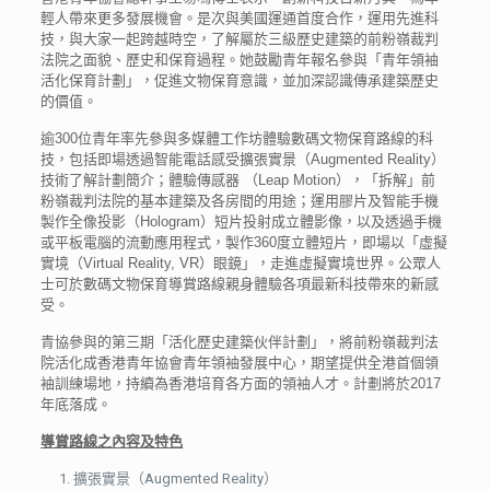
輕人帶來更多發展機會。是次與美國運通首度合作，運用先進科
技，與大家一起跨越時空，了解屬於三級歷史建築的前粉嶺裁判
法院之面貌、歷史和保育過程。她鼓勵青年報名參與「青年領袖
活化保育計劃」，促進文物保育意識，並加深認識傳承建築歷史
的價值。
逾300位青年率先參與多媒體工作坊體驗數碼文物保育路線的科
技，包括即場透過智能電話感受擴張實景（Augmented Reality）
技術了解計劃簡介；體驗傳感器 （Leap Motion），「拆解」前
粉嶺裁判法院的基本建築及各房間的用途；運用膠片及智能手機
製作全像投影（Hologram）短片投射成立體影像，以及透過手機
或平板電腦的流動應用程式，製作360度立體短片，即場以「虛擬
實境（Virtual Reality, VR）眼鏡」，走進虛擬實境世界。公眾人
士可於數碼文物保育導賞路線親身體驗各項最新科技帶來的新感
受。
青協參與的第三期「活化歷史建築伙伴計劃」，將前粉嶺裁判法
院活化成香港青年協會青年領袖發展中心，期望提供全港首個領
袖訓練場地，持續為香港培育各方面的領袖人才。計劃將於2017
年底落成。
導賞路線之內容及特色
擴張實景（Augmented Reality）