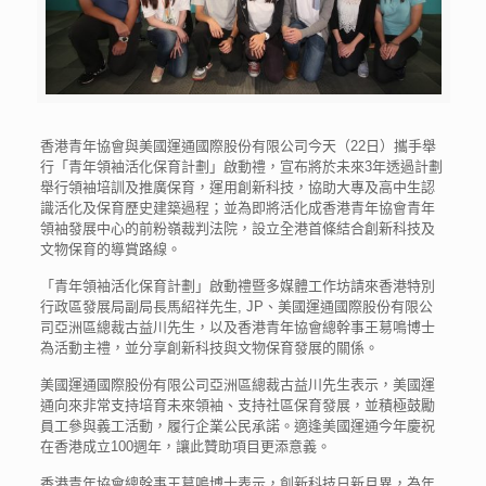
香港青年協會與美國運通國際股份有限公司今天（22日）攜手舉
行「青年領袖活化保育計劃」啟動禮，宣布將於未來3年透過計劃
舉行領袖培訓及推廣保育，運用創新科技，協助大專及高中生認
識活化及保育歷史建築過程；並為即將活化成香港青年協會青年
領袖發展中心的前粉嶺裁判法院，設立全港首條結合創新科技及
文物保育的導賞路線。
「青年領袖活化保育計劃」啟動禮暨多媒體工作坊請來香港特別
行政區發展局副局長馬紹祥先生, JP、美國運通國際股份有限公
司亞洲區總裁古益川先生，以及香港青年協會總幹事王䓪鳴博士
為活動主禮，並分享創新科技與文物保育發展的關係。
美國運通國際股份有限公司亞洲區總裁古益川先生表示，美國運
通向來非常支持培育未來領袖、支持社區保育發展，並積極鼓勵
員工參與義工活動，履行企業公民承諾。適逢美國運通今年慶祝
在香港成立100週年，讓此贊助項目更添意義。
香港青年協會總幹事王䓪鳴博士表示，創新科技日新月異，為年