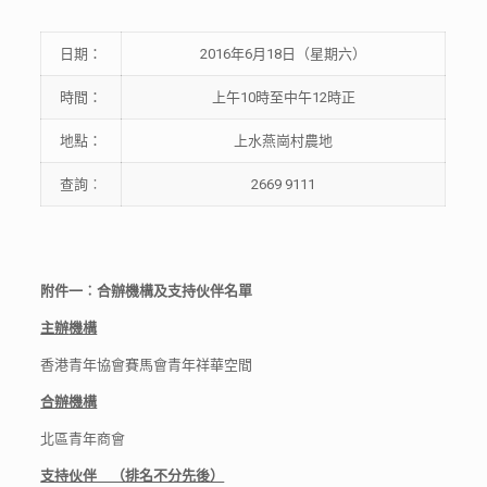
日期：
2016年6月18日（星期六）
時間：
上午10時至中午12時正
地點：
上水燕崗村農地
查詢︰
2669 9111
附件一︰合辦機構及支持伙伴名單
主辦
機構
香港青年協會賽馬會青年祥華空間
合辦機構
北區青年商會
支持伙伴 （排名不分先後）