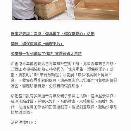
周末好去處：
青協「傢具重生
‧
環保顯愛心」
活動
開展「
環保傢具網上轉贈平台
」
並舉辦一系列環保工作坊
實踐親親大自然
由香港青年協會賽馬會青年祥華空間主辦，北區青年商會合辦，
17間工商機構協助及支持參與的「傢具重生‧環保顯愛心」計
劃，將於6月18日舉行啟動禮；並開展「環保傢具網上轉贈平
台」，收集各界剩餘的傢具，讓基層家庭以低廉而可負擔的價錢
購置，響應珍惜資源、免浪費的環保理念。
活動當日設有多項適合青年及親子參與之活動，包括盆景製作、
紅酒木箱改造、捕蠅水製作、石路繪畫、木椅翻新、驅蚊包製
作、拍攝雀鳥工作坊和田園遊戲等，透過創意環保，鼓勵公眾珍
惜地球資源。
活動詳情如下︰