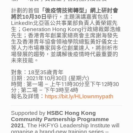
計劃的首個
「後疫情技術轉型」網上研討會
將於10月30日
舉行，主題演講嘉賓包括：
LinkedIn北亞區公共事業部負責人黃榮錕先
生；Generation Hong Kong行政總裁鄭浩維
先生；香港青年創業家總商會主席謝海發先
生及香港青年協會領袖學院總監黃好儀女士
等人力市場專家與多位創業達人，將剖析市
場發展的趨勢，並講解後疫情時代最重要的
未來技能。
對象：18至35歲青年
日期 : 2021年10月30日 (星期六)
時間 : 第一場 – 上午11時30分至下午12時30
分 ; 第二場 – 下午3時至4時
報名及詳情：
https://bit.ly/HLIownmypath
Supported by
HSBC Hong Kong
Community Partnership Programme
2021
, The HKFYG Leadership Institute will
organise a brand-new training series –