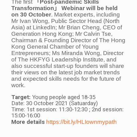
The first
「Post-pandemic Skills
Transformation」 Webinar will be held
on 30 October
. Market experts, including
Mr Ivan Wong, Public Sector Head (North
Asia) at LinkedIn; Mr Brian Cheng, CEO of
Generation Hong Kong; Mr Calvin Tse,
Chairman & Founding Director of The Hong
Kong General Chamber of Young
Entrepreneurs; Ms Miranda Wong, Director
of The HKFYG Leadership Institute, and
also successful start-up founders will share
their views on the latest job market trends
and expected skills needs for the future of
work.
Target:
Young people aged 18-35
Date: 30 October 2021 (Satuarday)
Time: 1st session: 11:30-12:30 ; 2nd session:
15:00-16:00
More details
https://bit.ly/HLIownmypath