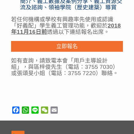
簡介、義工數據及案例分享、義工資源交
流及諮詢、領袖學院（歷史建築）導賞
若任何機構或學校有興趣率先使用或認識
「好義配」學生義工管理功能，歡迎於
2018
年11月16日前
透過以下連結報名出席。
立即報名
如有查詢，請致電本會「用戶主導設計
組」，與區梓俊先生（電話：
3755 7030
）
或張頌旻小姐（電話：
3755 7220
）聯絡。
Facebook
WhatsApp
Line
WeChat
Email