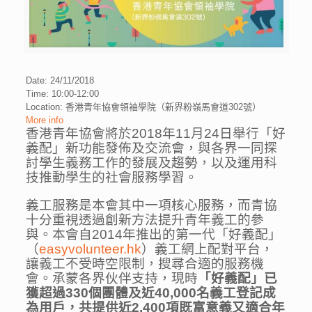
Date: 24/11/2018
Time: 10:00-12:00
Location: 香港青年協會領袖學院（新界粉嶺馬會道302號）
More info
香港青年協會將於2018年11月24日舉行「好
義配」新功能發佈及交流會，與各界一同探
討學生義務工作的發展及趨勢，以及運用科
技推動學生的社會服務學習。
義工服務是本會其中一項核心服務，而青協
十分重視透過創新方法提升青年義工的參
與。本會自
2014
年推出的第一代「好義配」
（
easyvolunteer.hk
）義工網上配對平台，
讓義工不受時空限制，搜尋合適的服務機
會。承蒙各界伙伴支持，現時
「好義配」已
獲超過
330
個團體及近
40,000
名義工登記成
為用戶，共提供近
2,400
項既富意義又適合年