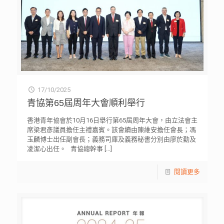
17/10/2025
青協第65屆周年大會順利舉行
香港青年協會於10月16日舉行第65屆周年大會，由立法會主
席梁君彥議員擔任主禮嘉賓。該會續由陳維安擔任會長；馮
玉麟博士出任副會長；義務司庫及義務秘書分別由廖於勤及
凌潔心出任。 青協總幹事
[…]
閱讀更多