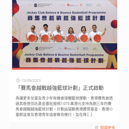
13/09/2025
「賽馬會越戰越強籃球計劃」正式啟動
為讓更多兒童及青少年有機會接觸籃球運動，香港賽馬會透
過其慈善信託基金審批撥捐7,075 萬港元支持為期三年的賽
馬會越戰越強籃球計劃。計劃由凝動香港體育基金、香港小
童群益會及香港青年協會聯合推行，旨在降
[…]
閱讀更多